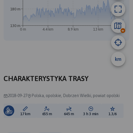
180 m
130 m
0 m
4.4 km
8.9 km
13 km
17 km
A
B
km
CHARAKTERYSTYKA TRASY
2018-09-27
Polska, opolskie, Dobrzeń Wielki, powiat opolski
Długość trasy:
Suma przewyższeń:
Suma spadków:
Średni czas potrzebny 
Ocena tras
17 km
655 m
645 m
3 h 3 min
1.3/6