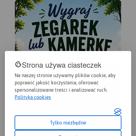
obszar ograniczony od
południowego-wschodu
Jeziorem Turawskim, od
północy sięga po Wołczyn,
natomiast od wschodu po
Brzeg.
Strona używa ciasteczek
Na naszej stronie używamy plików cookie, aby
poprawić jakość korzystania, oferować
spersonalizowane treści i analizować ruch.
Polityka cookies
Tylko niezbędne