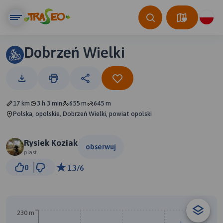
Dobrzeń Wielki
17 km
3 h 3 min
655 m
645 m
Polska, opolskie, Dobrzeń Wielki, powiat opolski
Rysiek Koziak
obserwuj
piast
1 km
0
1.3/6
© Traseo Map
© OpenMapTiles
© OpenStreetMap contributors
230 m