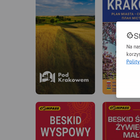
S
Na na
korzys
Polit