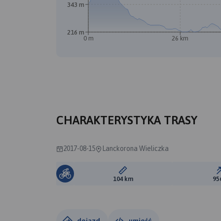
343 m
216 m
0 m
26 km
B
A
CHARAKTERYSTYKA TRASY
2017-08-15
Lanckorona Wieliczka
Długość trasy:
104 km
95
dojazd
umieść