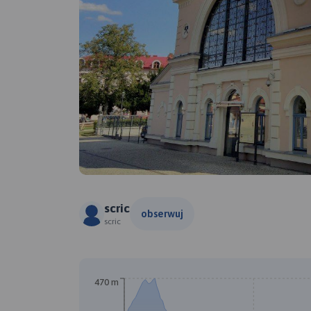
scric
obserwuj
scric
470 m