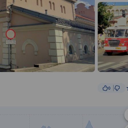
0
5 k
© Traseo Map
© OpenMapTiles
© OpenStreetMap cont