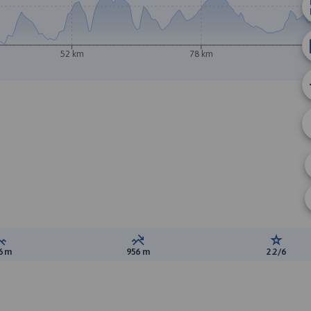
52 km
78 km
1
Suma przewyższeń:
Suma spadków:
Ocena t
6 m
956 m
2.2/6