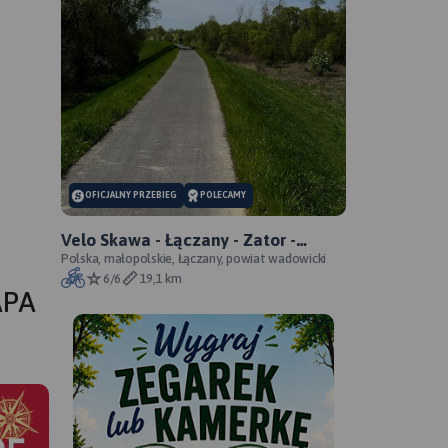
OFICJALNY PRZEBIEG
POLECAMY
Velo Skawa - Łączany - Zator -
oficjalny przebieg szlaku
Polska, małopolskie, Łączany, powiat wadowicki
6/6
19,1 km
APA