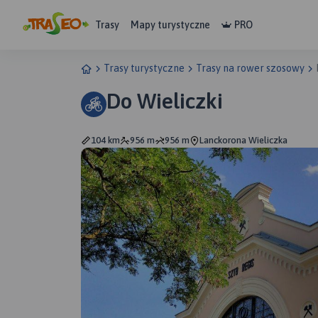
Trasy
Mapy turystyczne
PRO
Trasy turystyczne
Trasy na rower szosowy
Do Wieliczki
104 km
956 m
956 m
Lanckorona Wieliczka