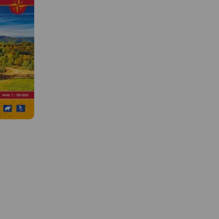
 W
MAPA TURYSTYCZNA W
APLIKACJI TRASEO
MAPA TURYSTYCZNA W
APLIKACJI TRASEO
kowa,
Mapa Krakowa i okolic
ów w
przedstawia najważniej
racyjnych
tereny rekreacyjne tego 
Mapa Beskidu Makowskiego
raz część
m.in. Puszczę Niepołom
(zwanego także Średnim lub
 Zabierzowa.
Dolinki Podkrakowskie i
Myślenickim) swoim zasięgiem
ny plan
Ojcowski Park Narodow
obejmuje także fragmenty
zedstawiono
Obszar mapy "Okolice
Beskidów: Małego, Żywieckiego
Krakowa" zamknięty jes
i Wyspowego. Najwyższym
alną sieć
Bochnię na wschodzie,
szczytem jest Mędralowa,
nej oraz
Wadowice na zachodzie
pozostałe pasma osiągają
. Na mapie
Sułoszową na północy 
wysokość do 700 – 800 m