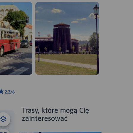
2.2/6
m
ributors
Trasy, które mogą Cię
zainteresować