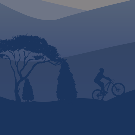
alternatywa dla mapy
map drukowanych. 
drukowanej.
Rok wydania:
wydania: 2018
2023