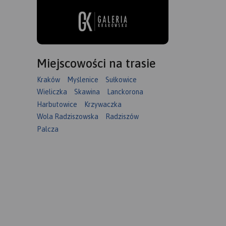
Miejscowości na trasie
Kraków
Myślenice
Sułkowice
Wieliczka
Skawina
Lanckorona
Harbutowice
Krzywaczka
Wola Radziszowska
Radziszów
sze
Palcza
rejonu,
icką,
y.
t przez
,
oraz