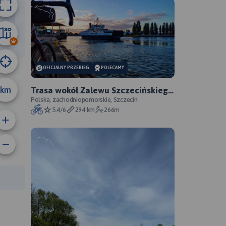
04 km
OFICJALNY PRZEBIEG
POLECAMY
km
Trasa wokół Zalewu Szczecińskiego
- oficjalny przebieg szlaku
Polska, zachodniopomorskie, Szczecin
5.4/6
294 km
266m
rasy: