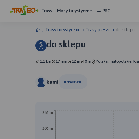
Trasy
Mapy turystyczne
PRO
Trasy turystyczne
Trasy piesze
do sklepu
do sklepu
1.1 km
17 min
12 m
0 m
Polska, małopolskie, Kr
kami
obserwuj
256 m
206 m