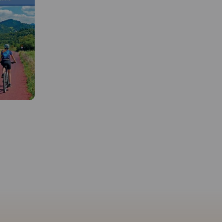
 W
MAPA TURYSTYCZNA W
APLIKACJI TRASEO
kowa,
Mapa Krakowa i okolic
MAPA TURYSTYCZNA W
APLIKACJI TRASEO
ów w
przedstawia najważniej
racyjnych
tereny rekreacyjne tego 
raz część
m.in. Puszczę Niepołom
Szlak Orlich Gniazd to
 Zabierzowa.
Dolinki Podkrakowskie i
„rowerowy klasyk”. Jest jednym
ny plan
Ojcowski Park Narodow
z najbardziej rozpoznawalnych
zedstawiono
Obszar mapy "Okolice
szlaków rowerowych w kraju,
Krakowa" zamknięty jes
cieszącym się ugruntowaną
alną sieć
Bochnię na wschodzie,
renomą i dużą popularnością
nej oraz
Wadowice na zachodzie
zarówno wśród rowerzystów o
. Na mapie
Sułoszową na północy 
sportowym zacięciu, jak i
s
Myślenice na południu.
miłośników turystyki
ydania
wydania: 2022
rowerowej. Aktualny na rok