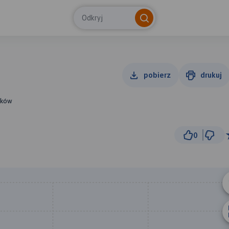
Odkryj
pobierz
drukuj
aków
0
50
© Traseo Map
© OpenMapTiles
© OpenStreetMap cont