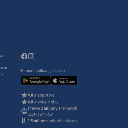
ci
rmin
Pobierz aplikację Traseo:
ny
4,8
w app store
4,8
w google play
Prawie
2 miliony
aktywnych
użytkowników
1.5 miliona
pobrań aplikacji