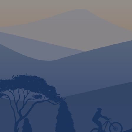
okolicach Krakowa i gdzie
warto się wybrać na weekend.
MAPA TURYSTYCZNA W
APLIKACJI TRASEO
Jura Krakowsko-
Częstochowska to wyjątkowy i
niepowtarzalny region w
naszym kraju. Może poszczycić