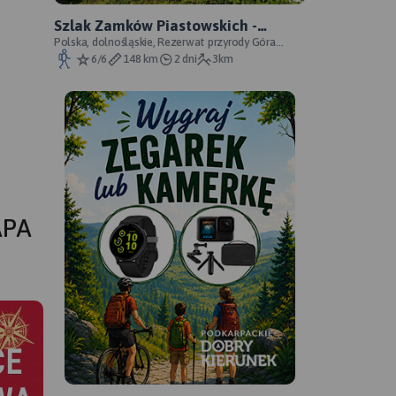
Szlak Zamków Piastowskich -
oficjalny przebieg
Polska, dolnośląskie, Rezerwat przyrody Góra
Choina, Zagórze Śląskie, powiat wałbrzyski
6/6
148 km
2 dni
3km
APA