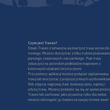
się ogromną liczbą
różnorodnych skał i ostańców,
oplecionych siecią dróg
wspinaczkowych. Jej
podziemny świat tworzą
tysiące jaskiń oraz grot.
Ukształtowanie terenu z
Mapa Jury Krakowsko-
wąwozami, płaskowyżami i
Częstochowskiej łączy Kraków
łagodnymi wzgórzami,
Czym jest Traseo?
z Częstochową a jej zasięg
bogactwo zabytków oraz
Dzięki Traseo z łatwością wyznaczysz trasę wycieczki
wyznaczają: Mstów na
MAPA TURYSTYCZNA
zagospodarowanie korzystnie
treningu. Możesz skorzystać z kilku trybów planowania
APLIKACJI TRASEO
północy, Częstochowa i
wpływają na rozwój turystyki.
pieszego, rowerowych i narciarskiego. Plan trasy
Trzebinia na zachodzie,
Niezmiernie istotna jest gęsta
zobaczysz na autorskim podkładzie mapowym z
Siewierz i Alwernia na południu
sieć szlaków turystycznych,
kolorowymi szlakami turystycznymi.
Mapa przedstawia s
oraz Kraków na wschodzie.
które umożliwiają dogodne
Przy pomocy aplikacji możesz podążać zaplanowaną
zrealizowanych do te
Rok wydania 2024
dotarcie do wszystkich
trasą lub skorzystać z propozycji innych użytkowników
2020) tras rowerowy
najciekawszych zakątków. Nie
Rób zdjęcia, nagrywaj ślad, dodawaj opisy, zapisuj i
- z projektu VeloMa
brakuje tu licznych stadnin i
edytuj trasę. Możesz podzielić się nią ze społeczności
- Szlak wokół Tatr (
ośrodków jeździeckich,
Traseo lub zachować jako prywatną tylko dla siebie,
polska);
umożliwiających uprawianie
możesz udostępnić ją również na swojej stronie www!
- inne szlaki rowero
turystyki konnej.
terenowe, szlak Orli