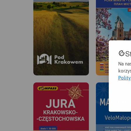
S
Na na
korzys
Polit