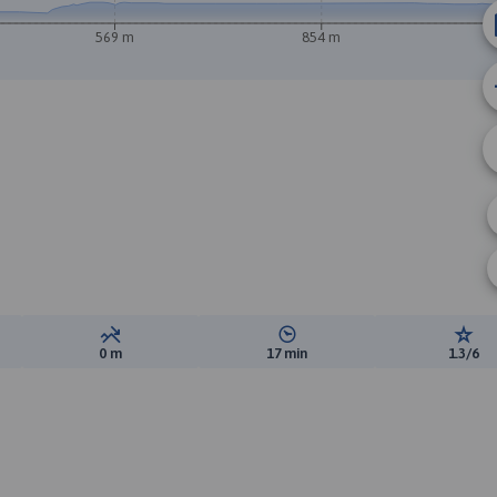
569 m
854 m
A
B
ewyższeń:
Suma spadków:
Średni czas potrzebny na pokon
Ocen
0 m
17 min
1.3/6