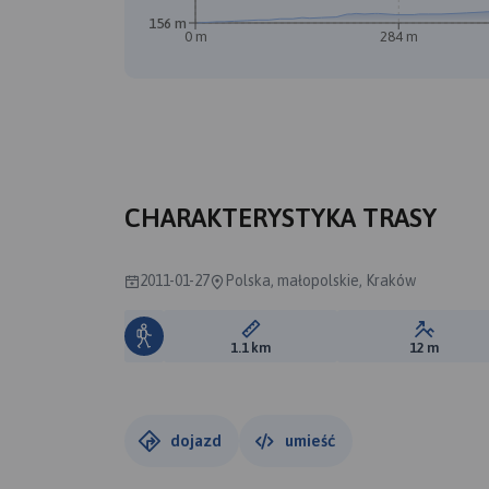
156 m
0 m
284 m
CHARAKTERYSTYKA TRASY
2011-01-27
Polska, małopolskie, Kraków
Długość trasy:
Suma prz
1.1 km
12 m
dojazd
umieść