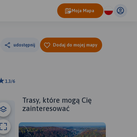
Moja Mapa
udostępnij
Dodaj do mojej mapy
1.3/6
 m
ributors
Trasy, które mogą Cię
zainteresować