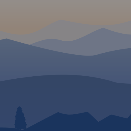
2020 i szczegółowy przebieg
szlaku pokazano na mapach,
które poza pełną treścią
turystyczną, uwzględniają
istotne dla rowerzystów
informacje dotyczące rodzaju
nawierzchni dróg, którymi
przebiega szlak.
Ukształtowanie terenu
wymuszające podjazdy i
zjazdy ilustrują profile trasy.
Informacje o trasie uzupełniają
zwięzłe opisy techniczne.
Prezentację szlaku wzbogacają
oczywiście treści krajoznawcze,
wplatane w opis szlaku
zgodnie z kierunkiem
poruszania się rowerzystów.
Całość trasy została
podzielona na 13 arkuszy map
(plus powiększenie fragmentu