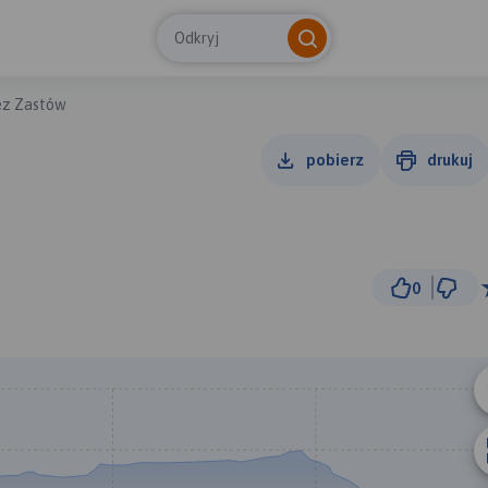
Odkryj
ez Zastów
pobierz
drukuj
0
3 km
© Traseo Map
© OpenMapTiles
© OpenStreetMap cont
A