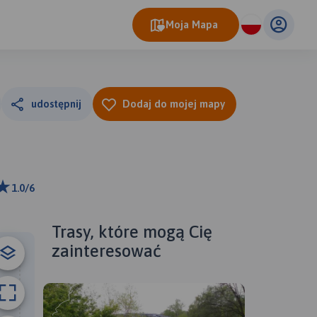
Moja Mapa
udostępnij
Dodaj do mojej mapy
1.0/6
ributors
Trasy, które mogą Cię
zainteresować