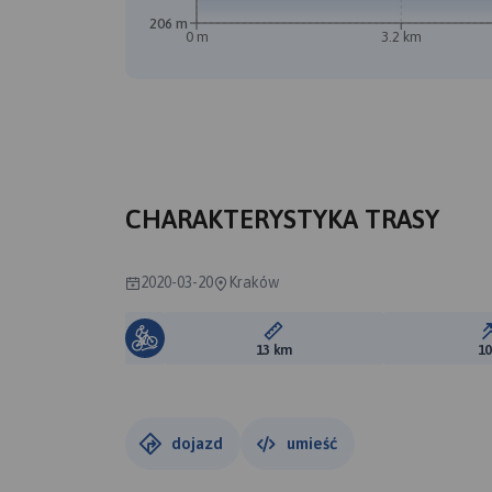
206 m
0 m
3.2 km
CHARAKTERYSTYKA TRASY
2020-03-20
Kraków
Długość trasy:
13 km
1
dojazd
umieść