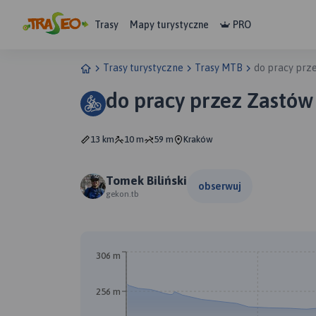
Trasy
Mapy turystyczne
PRO
Trasy turystyczne
Trasy MTB
do pracy prz
do pracy przez Zastów
13 km
10 m
59 m
Kraków
Tomek Biliński
obserwuj
gekon.tb
306 m
256 m