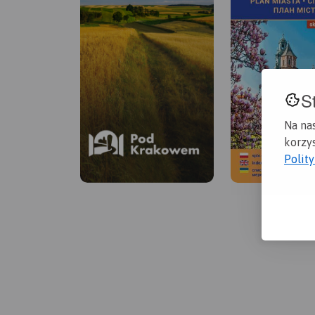
S
Na na
korzys
Polit