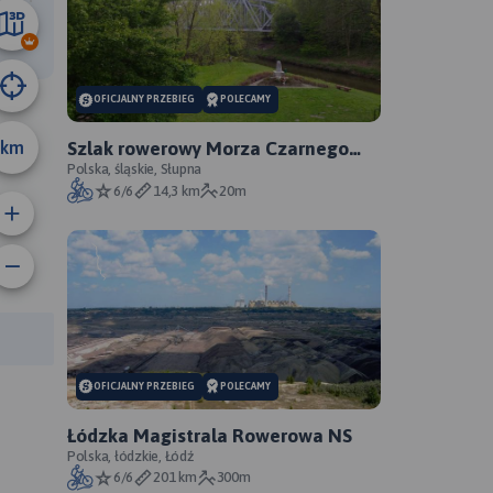
13 km
OFICJALNY PRZEBIEG
POLECAMY
km
Szlak rowerowy Morza Czarnego
Sosnowiec - oficjalny przebieg
Polska, śląskie, Słupna
6/6
14,3 km
20m
rasy:
OFICJALNY PRZEBIEG
POLECAMY
Łódzka Magistrala Rowerowa NS
Polska, łódzkie, Łódź
6/6
201 km
300m