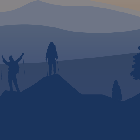
ry (VII
lska;
ć