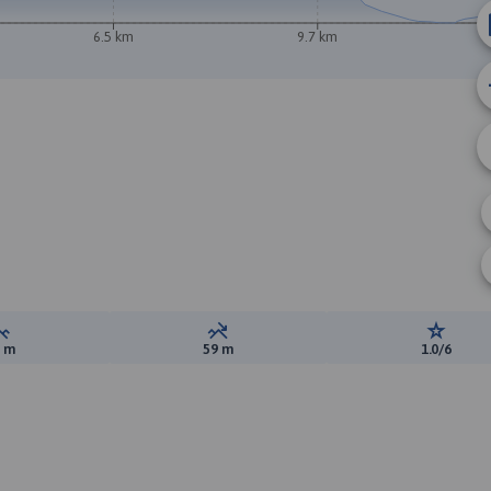
6.5 km
9.7 km
B
Suma przewyższeń:
Suma spadków:
Ocena t
0 m
59 m
1.0/6