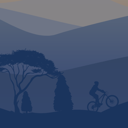
2022
okolicach Krakowa i gdzie
warto się wybrać na weekend.