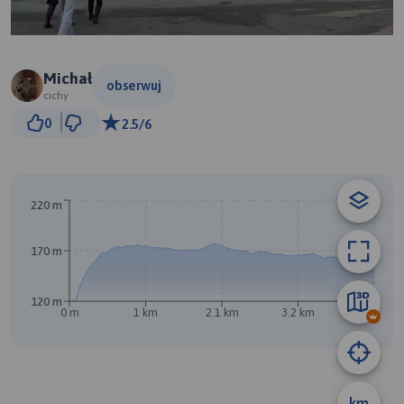
Michał
obserwuj
cichy
500 m
0
2.5/6
© Traseo Map
© OpenMapTiles
© OpenStreetMap contributors
A
220 m
170 m
120 m
0 m
1 km
2.1 km
3.2 km
4.3 km
km
B