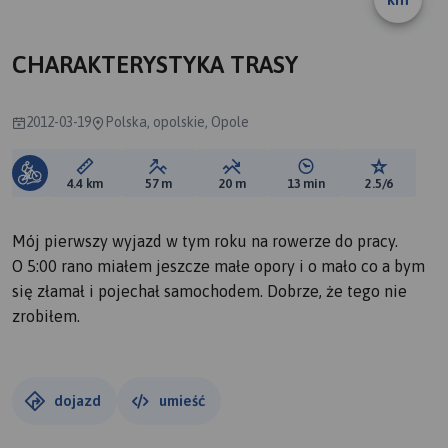
CHARAKTERYSTYKA TRASY
2012-03-19
Polska, opolskie, Opole
Długość trasy:
Suma przewyższeń:
Suma spadków:
Średni czas potrzebny 
Ocena tras
4.4 km
57 m
20 m
13 min
2.5/6
Mój pierwszy wyjazd w tym roku na rowerze do pracy.
O 5:00 rano miałem jeszcze małe opory i o mało co a bym
się złamał i pojechał samochodem. Dobrze, że tego nie
zrobiłem.
dojazd
umieść