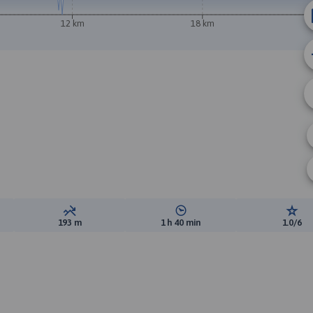
12 km
18 km
B
ewyższeń:
Suma spadków:
Średni czas potrzebny na pokon
Ocen
193 m
1 h 40 min
1.0/6