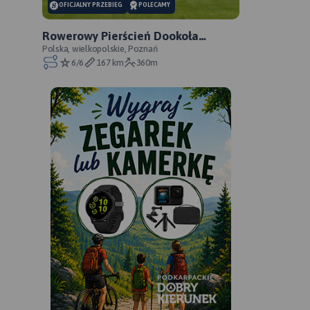
OFICJALNY PRZEBIEG
POLECAMY
Rowerowy Pierścień Dookoła
Poznania - oficjalny przebieg
Polska, wielkopolskie, Poznań
6/6
167 km
360m