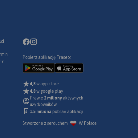
ci
rmin
Pobierz aplikację Traseo:
ny
4,8
w app store
4,8
w google play
Prawie
2 miliony
aktywnych
użytkowników
1.5 miliona
pobrań aplikacji
Stworzone z serduchem
W Polsce