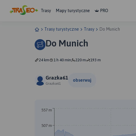
Trasy
Mapy turystyczne
PRO
Trasy turystyczne
Trasy
Do Munich
Do Munich
24 km
1 h 40 min
220 m
193 m
Grazka61
obserwuj
Grazka61
557 m
507 m