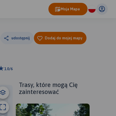
Moja Mapa
udostępnij
Dodaj do mojej mapy
1.0/6
m
ributors
Trasy, które mogą Cię
zainteresować