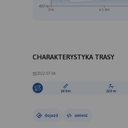
457 m
0 m
6.1 km
CHARAKTERYSTYKA TRASY
2022-07-04
Długość trasy:
Suma prz
24 km
220 m
dojazd
umieść