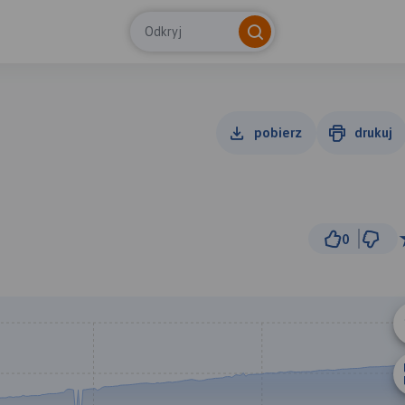
Odkryj
pobierz
drukuj
0
5 k
© Traseo Map
© OpenMapTiles
© OpenStreetMap cont
A