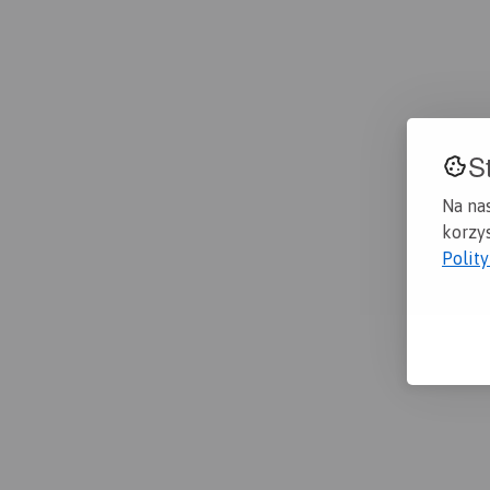
S
Na na
korzys
Polit