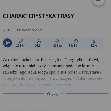
CHARAKTERYSTYKA TRASY
2015-01-02
Szczecinek
Długość trasy:
Suma przewyższeń:
Suma spadków:
Średni czas potrzebny 
Ocena tras
131 km
392 m
321 m
9 h 26 min
4.2/6
Za oknem było biało. Na szczęście śnieg tylko prószył,
więc nie utrudniał jazdy. Śniadanie podali w formie
szwedzkiego stołu. Mogę spokojnie polecić Przystanek
Tleń jako dobre miejsce na wypoczynek. A dla rowerów
mają pomieszczenie zwane rowerownią.
Było jeszcze chlodniej niż wczorajszego poranka, bo
Więcej
poniżej -9°C. Na niebie pełno chmur, zero ciepłych
promieni słonecznych i śnieg sypiący leniwie z nieba.
Czułem zmęczenie i droga nie szła mi szybko. W dodatku