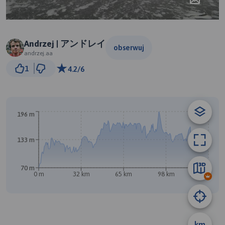
Andrzej | アンドレイ
obserwuj
andrzej.aa
20 km
1
4.2/6
© Traseo Map
© OpenMapTiles
© OpenStreetMap contributors
196 m
133 m
B
70 m
0 m
32 km
65 km
98 km
131 km
A
km