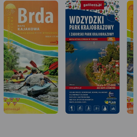
temperatury spadającej z dnia na dzień. Chciałem
odpocząć przed pracą w nowym roku. Nie udało się. Na
dworzec spóźniłem się kwadrans. Pociągu już nie było,
choć liczyłem na opóźnienie. Pozostawał plan b – nocleg
w Szczecinku. Miasto przywitało mnie grubszą warstwą
śniegu oraz tysiącem znaków zakazu wjazdu rowerem.
Jakości dróg dla rowerów pod śniegiem nie komentuję, ale
wysokie krawężniki i przejścia dla pieszych zamiast
przejazdów dla rowerów to bezmyślne kopiowanie
idiotycznych rozwiązań z innych miast. Jedno mnie
zaskoczyło – zamknęli niektóre ulice dla ruchu
rowerowego, przekształcając metrowej szerokości
chodnik w drogę dla pieszych i rowerów. Co w tym
niezwykłego? Ano to, że w każdej chwili rowerzysta może
wpaść na osobę wychodzącą z jednej z kilkudziesięciu
kamienic. Brawa dla idiotów.
Wypatrzyłem na mapie Szkolne Schronisko Młodzieżowe.
Gdy je w końcu znalazłem, okazało się zamknięte na 3 dni.