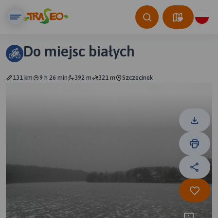
Do miejsc białych
131 km
9 h 26 min
392 m
321 m
Szczecinek