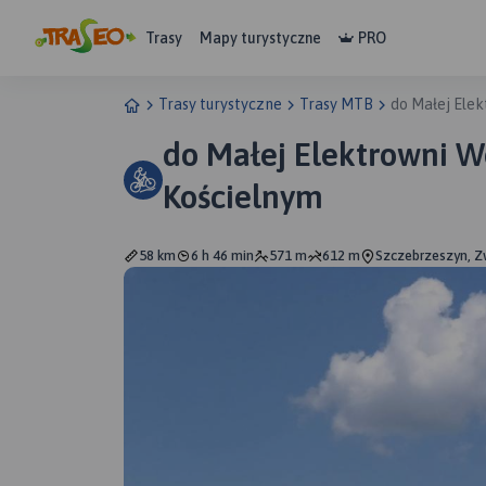
Trasy
Mapy turystyczne
PRO
Trasy turystyczne
Trasy MTB
do Małej Ele
do Małej Elektrowni 
Kościelnym
58 km
6 h 46 min
571 m
612 m
Szczebrzeszyn, Zw