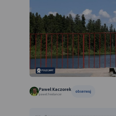
POLECAMY
Paweł Kaczorek
obserwuj
pawel.freelancer