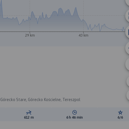
29 km
43 km
, Górecko Stare, Górecko Kościelne, Tereszpol
ewyższeń:
Suma spadków:
Średni czas potrzebny na pokon
Ocen
612 m
6 h 46 min
6/6