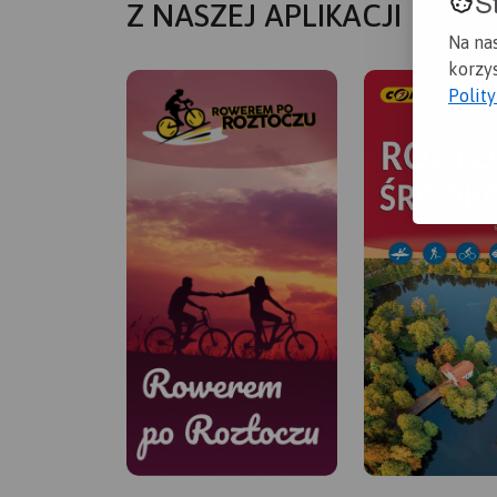
S
Z NASZEJ APLIKACJI
Na na
korzys
Polit