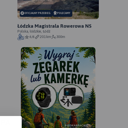
OFICJALNY PRZEBIEG
POLECAMY
Łódzka Magistrala Rowerowa NS
Polska, łódzkie, Łódź
6/6
201 km
300m
APA