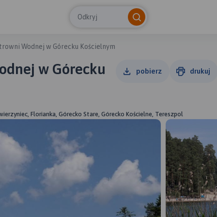
Odkryj
ktrowni Wodnej w Górecku Kościelnym
Wodnej w Górecku
pobierz
drukuj
ierzyniec, Florianka, Górecko Stare, Górecko Kościelne, Tereszpol