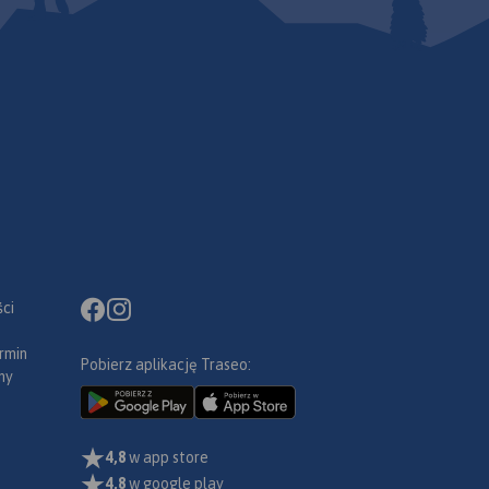
ci
rmin
Pobierz aplikację Traseo:
ny
4,8
w app store
4,8
w google play