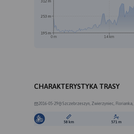
312 m
253 m
195 m
0 m
14 km
CHARAKTERYSTYKA TRASY
2016-05-29
Szczebrzeszyn, Zwierzyniec, Florianka
Długość trasy:
Suma prz
58 km
571 m