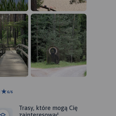
6/6
km
ributors
Trasy, które mogą Cię
zainteresować