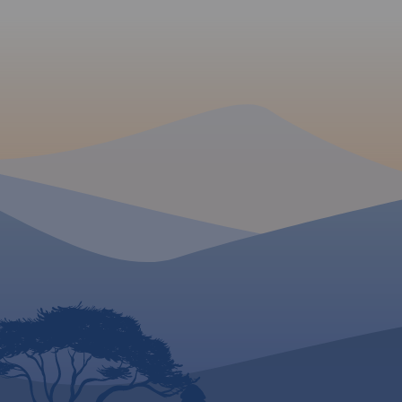
malowniczymi rzek
"Rowerem po Roztoczu"
obszarze tym położo
powstał przy współpracy gmin
Roztoczański Park
z tego obszaru: Zwierzyniec,
Krasnobród, Józefów, Susiec,
Krajobrazowy oraz w
Tomaszów Lubelski, Narol, i
o wysokiej atrakcyjn
Cieszanów. Zapraszamy na
rowerową podróż przez ten
turystycznej, m.in. 
niezwykły zakątek, do
Józefów, Tomaszów 
zwiedzania atrakcji i
Mapa Roztocza prz
odkrywania tajemnic Roztocza!
szlaki, zabytki, info
ważne dla turystów
wydania 2023