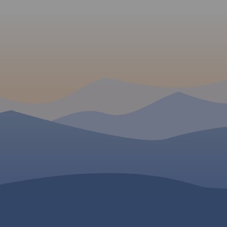
ami. Na
"Rowerem po Roztoczu" to mapa jednego z
ny jest
najbardziej zielonych obszarów Polski - Roztocze, bo
o nim mowa, to kraina geograficzna łącząca
iele miast
Wyżynę Lubelską z Podolem. To właśnie tutaj
ości
utworzono Roztoczański Park Narodowy, aby
Zamość,
chronić cenne dziedzictwo przyrodnicze. Mapa
Lubelski.
"Rowerem po Roztoczu" powstała przy współpracy
edstawia
gmin z tego obszaru:
rmacje
Zwierzyniec, Krasnobród, Józefów, Susiec, Tomaszów
.
Rok
Lubelski, Narol, Horyniec Zdrój, Bełżec, Lubycza
Królewska i Cieszanów.
Zapraszamy na rowerową podróż przez ten
niezwykły zakątek, do zwiedzania atrakcji i
odkrywania tajemnic Roztocza!