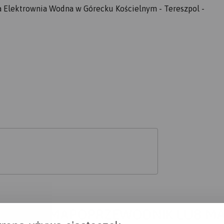
ła Elektrownia Wodna w Górecku Kościelnym - Tereszpol -
A CI SIĘ MAPOPRZEWODNIK LUB M