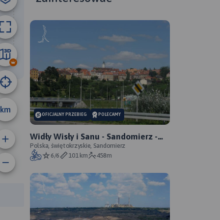
58 km
km
OFICJALNY PRZEBIEG
POLECAMY
Widły Wisły i Sanu - Sandomierz -
Zawichost - Annopol - oficjalny
Polska, świętokrzyskie, Sandomierz
6/6
101 km
458m
przebieg
anie trasy:
a trasy: