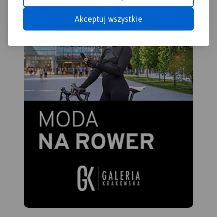
Kociewie zajmuje obszar
obecnych powiatów
Akceptuj wszystkie
starogardzkiego,
tczewskiego i północnej
części świeckiego,
zamieszkany przez ok. 350
tys. mieszkańców. Część
mieszkańców regionu
posługuje się gwarami
kociewskimi.