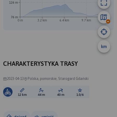
126 m
B
76 m
0 m
3.2 km
6.4 km
9.7 km
12 km
km
CHARAKTERYSTYKA TRASY
2023-04-13
Polska, pomorskie, Starogard Gdański
Długość trasy:
Suma przewyższeń:
Suma spadków:
Ocena trasy:
12 km
44 m
40 m
1.0/6
dojazd
umieść