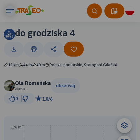
do grodziska 4
12 km
44 m
40 m
Polska, pomorskie, Starogard Gdański
Ola Romańska
obserwuj
oli0503
1 km
0
1.0/6
© Traseo Map
© OpenMapTiles
© OpenStreetMap contributors
A
176 m