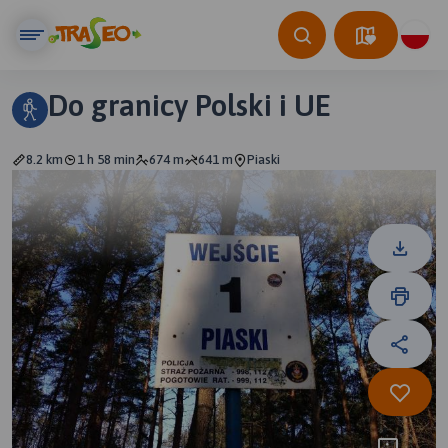
Do granicy Polski i UE
8.2 km
1 h 58 min
674 m
641 m
Piaski