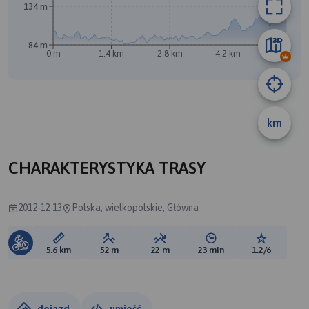
134 m
84 m
0 m
1.4 km
2.8 km
4.2 km
5.6 km
km
A
CHARAKTERYSTYKA TRASY
2012-12-13
Polska, wielkopolskie, Główna
Długość trasy:
Suma przewyższeń:
Suma spadków:
Średni czas potrzebny 
Ocena tras
5.6 km
52 m
22 m
23 min
1.2/6
dojazd
umieść