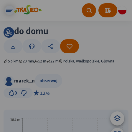
do domu
5.6 km
23 min
52 m
22 m
Polska, wielkopolskie, Główna
marek_n
obserwuj
1 km
0
1.2/6
© Traseo Map
© OpenMapTiles
© OpenStreetMap contributors
B
184 m