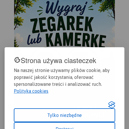
Krajobrazowego Puszczy
Kostrzyn.
ora
Zielonki oraz Park
Rok
Krajobrazowy Promno.
Strona używa ciasteczek
Na naszej stronie używamy plików cookie, aby
poprawić jakość korzystania, oferować
spersonalizowane treści i analizować ruch.
Polityka cookies
Tylko niezbędne