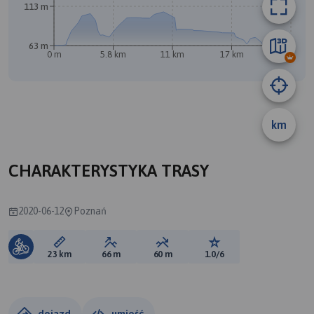
113 m
63 m
0 m
5.8 km
11 km
17 km
23 km
km
A
CHARAKTERYSTYKA TRASY
2020-06-12
Poznań
Długość trasy:
Suma przewyższeń:
Suma spadków:
Ocena trasy:
23 km
66 m
60 m
1.0/6
dojazd
umieść