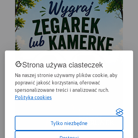
Krajobrazowego Puszczy
Kostrzyn.
ora
Zielonki oraz Park
Rok
Krajobrazowy Promno.
Strona używa ciasteczek
Na naszej stronie używamy plików cookie, aby
poprawić jakość korzystania, oferować
spersonalizowane treści i analizować ruch.
Polityka cookies
Tylko niezbędne