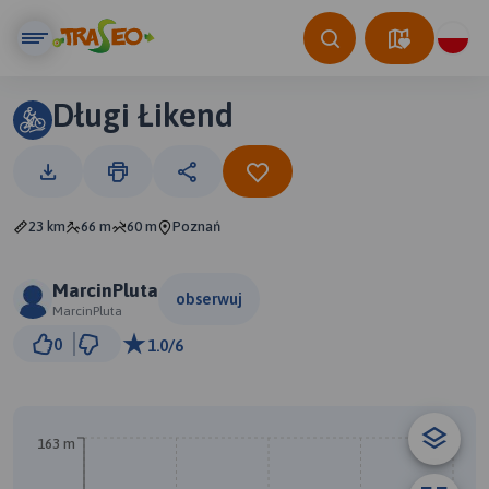
Długi Łikend
23 km
66 m
60 m
Poznań
MarcinPluta
obserwuj
MarcinPluta
5 km
0
1.0/6
© Traseo Map
© OpenMapTiles
© OpenStreetMap contributors
B
163 m