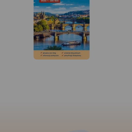
MAPA TURYSTYCZNA W
MAPA TURYSTYCZNA
APLIKACJI TRASEO
APLIKACJI TRASEO
Mapa Raciborza i okolic
Mapa Rybnika i okol
obejmuje obszar, w skład
obejmuje Żory, Jastr
którego wchodzą gminy:
Zdrój, Rybnik i Wod
Racibórz, Kornowac, Nędza,
Śląski. Zaznaczono 
Kuźnia Raciborska, Rudnik,
informacje przydatne
Pietrowice Wielkie, Krzanowice,
jak zabytki, noclegi,
Krzyżanowice. Szczególnie
obszarów chronion
atrakcyjne miejsca zaznaczono
miejscowościach op
żółtą ramką. Podano aktualne
nazwy głównych uli
przebiegi szlaków pieszych,
aktualne przebiegi 
rowerowych i dydaktycznych,
pieszych i rowerowy
łącznie z kilometrażem.