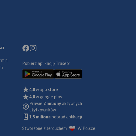
ci
rmin
Pobierz aplikację Traseo:
ny
4,8
w app store
4,8
w google play
Prawie
2 miliony
aktywnych
użytkowników
1.5 miliona
pobrań aplikacji
Stworzone z serduchem
W Polsce