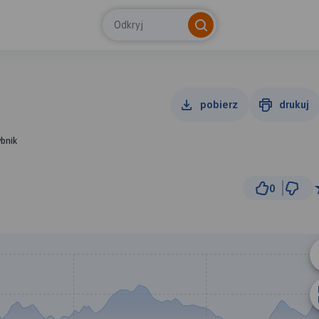
Odkryj
pobierz
drukuj
ybnik
0
1 km
© Traseo Map
© OpenMapTiles
© OpenStreetMap cont