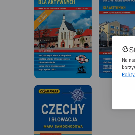
S
Na na
korzys
Polit