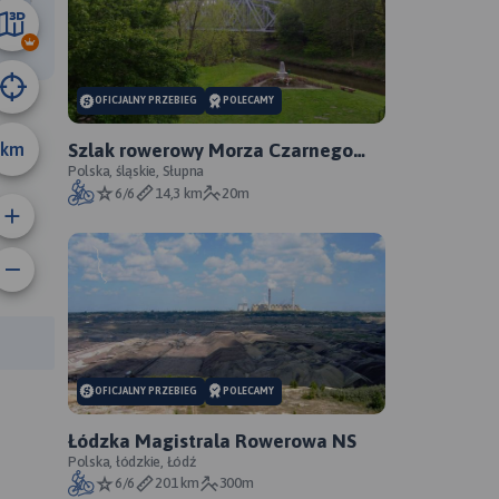
24 km
OFICJALNY PRZEBIEG
POLECAMY
km
Szlak rowerowy Morza Czarnego
Sosnowiec - oficjalny przebieg
Polska, śląskie, Słupna
6/6
14,3 km
20m
anie trasy:
a trasy:
OFICJALNY PRZEBIEG
POLECAMY
Łódzka Magistrala Rowerowa NS
Polska, łódzkie, Łódź
6/6
201 km
300m