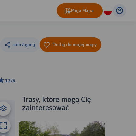
Moja Mapa
udostępnij
Dodaj do mojej mapy
1.3/6
ributors
Trasy, które mogą Cię
zainteresować