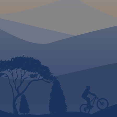
MAPA TURYSTYCZNA W
APLIKACJI TRASEO
Mapa samochodowa Słowacji i
Czech zawiera: aktualną sieć
autostrad, dróg ekspresowych i
głównych, z podziałem na
dwupasmowe i
jednopasmowe; drogi w
budowie, numerację dróg oraz
kilometraż. Na mapie
zaznaczono: przejścia
graniczne, Autostradowe
Miejsca Obsługi Podróżnych,
wybrane stacje benzynowe,
parkingi i promy wodne, porty
lotnicze, obszary leśne, parki