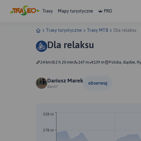
Trasy
Mapy turystyczne
PRO
Trasy turystyczne
Trasy MTB
Dla relaksu
Dla relaksu
24 km
2 h 20 min
147 m
139 m
Polska, śląskie, R
Dariusz Marek
obserwuj
dari37
328 m
278 m