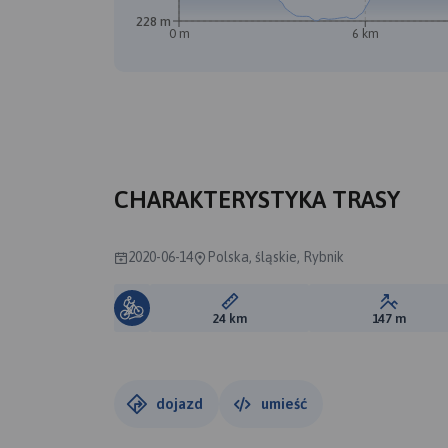
228 m
0 m
6 km
CHARAKTERYSTYKA TRASY
2020-06-14
Polska, śląskie, Rybnik
Długość trasy:
Suma prz
24 km
147 m
dojazd
umieść