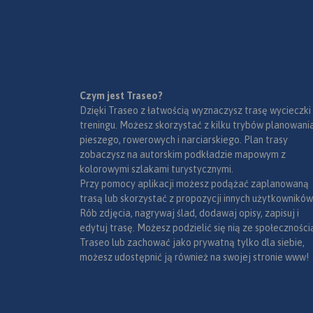
narodowe, uzdrowiska, większe
ośrodki narciarskie, obiekty na
Liście UNESCO. Legenda w
językach: polskim, angielskim,
czeskim i słowackim.
Mapa dodatkowo zawiera:
- schemat dróg płatnych na
Czym jest Traseo?
Słowacji i w Czechach;
Dzięki Traseo z łatwością wyznaczysz trasę wycieczki
- wykaz węzłów na
treningu. Możesz skorzystać z kilku trybów planowania
autostradach i drogach
pieszego, rowerowych i narciarskiego. Plan trasy
ekspresowych na Słowacji;
zobaczysz na autorskim podkładzie mapowym z
- plany Pragi i Bratysławy;
kolorowymi szlakami turystycznymi.
- schemat metra w Pradze;
Przy pomocy aplikacji możesz podążać zaplanowaną
- informacje praktyczne dla
trasą lub skorzystać z propozycji innych użytkowników
podróżujących samochodem
Rób zdjęcia, nagrywaj ślad, dodawaj opisy, zapisuj i
po Słowacji i Czechach (m.in.:
edytuj trasę. Możesz podzielić się nią ze społeczności
wybrane przepisy drogowe,
Traseo lub zachować jako prywatną tylko dla siebie,
wymagane dokumenty,
możesz udostępnić ją również na swojej stronie www!
obowiązkowe wyposażenie
samochodu, rodzaje winiet).
Mapę offline można zakupić w