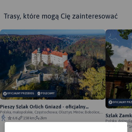
Trasy, które mogą Cię zainteresować
MAPA TURYSTYCZNA W
APLIKACJI TRASEO
OFICJALNY PRZEBIEG
POLECAMY
OFICJALNY PR
Mapa samochodowo-
Pieszy Szlak Orlich Gniazd - oficjalny
krajoznawcza, przedstawia
przebieg szlaku
Polska, małopolskie, Częstochowa; Olsztyn; Mirów; Bobolice;
Szlak Zamk
obszar województwa
Morsko; Ogrodzieniec; Pilica; Smoleń; By
6/6
158 km
2km
przebieg
Polska, dolnośl
warmińsko-mazurskiego.
Śląskie, powiat 
6/6
1
Zasięg mapy wyznaczają: