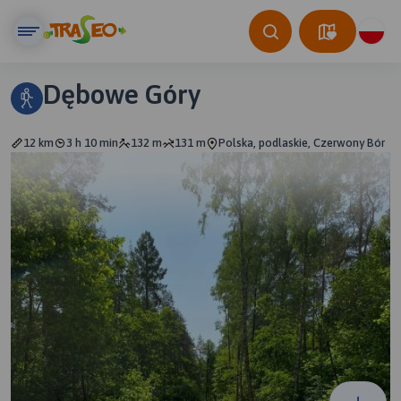
Dębowe Góry
12 km
3 h 10 min
132 m
131 m
Polska, podlaskie, Czerwony Bór