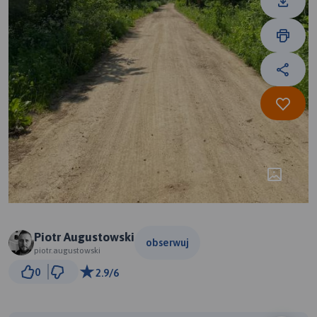
Piotr Augustowski
obserwuj
piotr.augustowski
1 km
0
2.9/6
© Traseo Map
© OpenMapTiles
© OpenStreetMap contributors