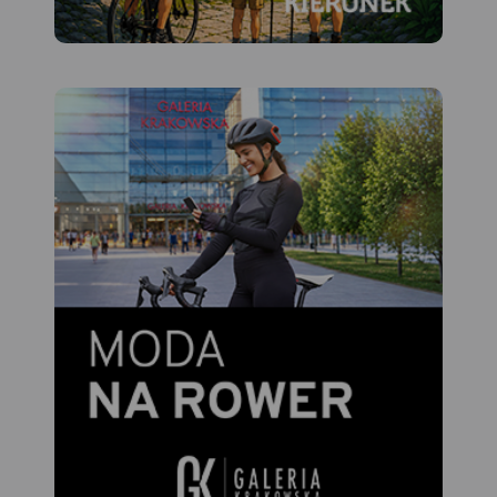
atrakcji regionu. Wśród nich
znajdują się: zamki, pałace,
kościoły, muzea, zabytki
techniki, obiekty militarne,
cuda przyrody, wyróżniające
się miejsca widokowe i
panoramy. Mapę offline
można zakupić w aplikacji
Traseo na urządzenia
mobilne.
Rok wydania 2022