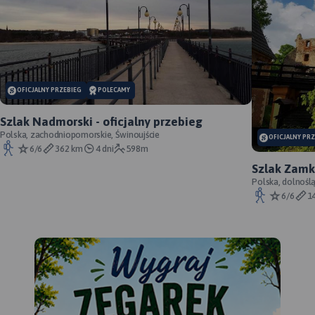
OFICJALNY PRZEBIEG
POLECAMY
Szlak Nadmorski - oficjalny przebieg
Polska, zachodniopomorskie, Świnoujście
OFICJALNY PR
6/6
362 km
4 dni
598m
Szlak Zamk
przebieg
Polska, dolnośl
Śląskie, powiat 
6/6
1