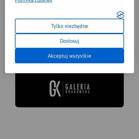
Tylko niezbędne
Dostosuj
Akceptuj wszystkie