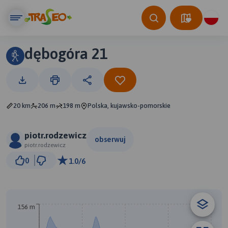
dębogóra 21
20 km
206 m
198 m
Polska, kujawsko-pomorskie
piotr.rodzewicz
obserwuj
piotr.rodzewicz
1 km
0
1.0/6
© Traseo Map
© OpenMapTiles
© OpenStreetMap contributors
156 m