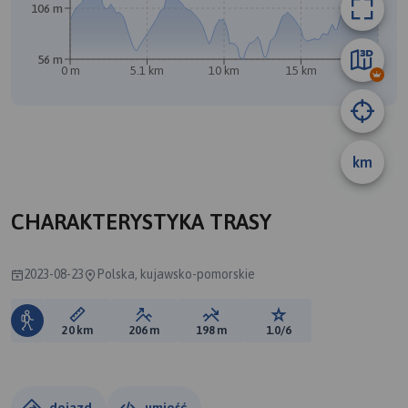
106 m
56 m
0 m
5.1 km
10 km
15 km
20 km
A
B
km
CHARAKTERYSTYKA TRASY
2023-08-23
Polska, kujawsko-pomorskie
Długość trasy:
Suma przewyższeń:
Suma spadków:
Ocena trasy:
20 km
206 m
198 m
1.0/6
dojazd
umieść