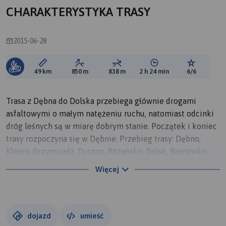
CHARAKTERYSTYKA TRASY
2015-06-28
Długość trasy:
Suma przewyższeń:
Suma spadków:
Średni czas potrzebny 
Ocena tras
49 km
850 m
838 m
2 h 24 min
6/6
Trasa z Dębna do Dolska przebiega głównie drogami
asfaltowymi o małym natężeniu ruchu, natomiast odcinki
dróg leśnych są w miarę dobrym stanie. Początek i koniec
trasy rozpoczyna się w Dębnie. Przebieg trasy: Dębno,
Klepin, Grzymiradz, Dyszno, Różańsko, Dolsk, Barnówko,
Więcław, Mostno, Dębno.
Więcej
Piękno przyrody i ciekawa historia to mocne atuty tej
trasy.
dojazd
umieść