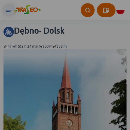
Dębno- Dolsk
49 km
2 h 24 min
850 m
838 m