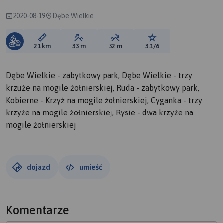
2020-08-19
Dębe Wielkie
Długość trasy:
Suma przewyższeń:
Suma spadków:
Ocena trasy:
21 km
33 m
32 m
3.1/6
Dębe Wielkie - zabytkowy park, Dębe Wielkie - trzy
krzuże na mogile żołnierskiej, Ruda - zabytkowy park,
Kobierne - Krzyż na mogile żołnierskiej, Cyganka - trzy
krzyże na mogile żołnierskiej, Rysie - dwa krzyże na
mogile żołnierskiej
dojazd
umieść
Komentarze