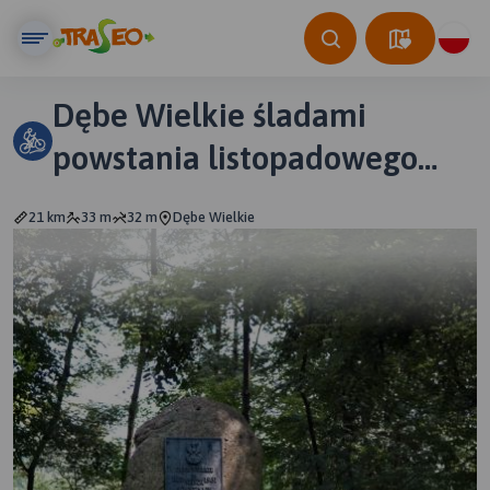
Dębe Wielkie śladami
powstania listopadowego
1831
21 km
33 m
32 m
Dębe Wielkie