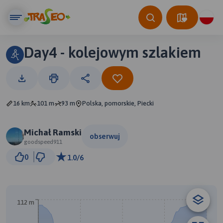
Day4 - kolejowym szlakiem
16 km
101 m
93 m
Polska, pomorskie, Piecki
Michał Ramski
obserwuj
goodspeed911
1 km
0
1.0/6
© Traseo Map
© OpenMapTiles
© OpenStreetMap contributors
112 m