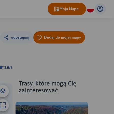
Moja Mapa
udostępnij
Dodaj do mojej mapy
1.0/6
ributors
Trasy, które mogą Cię
zainteresować