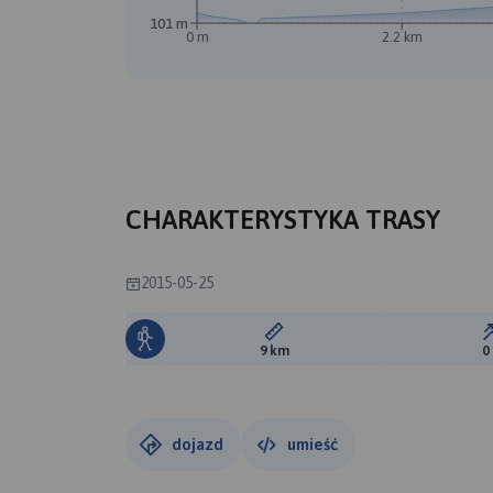
101 m
0 m
2.2 km
CHARAKTERYSTYKA TRASY
2015-05-25
Długość trasy:
9 km
0
dojazd
umieść