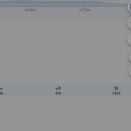
4.4 km
6.7 km
Suma przewyższeń:
Suma spadków:
Ocena t
 m
0 m
1.0/6