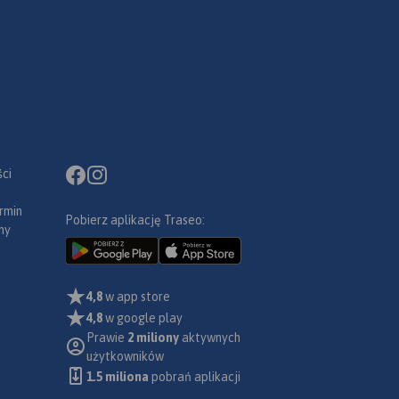
ci
rmin
Pobierz aplikację Traseo:
ny
4,8
w app store
4,8
w google play
Prawie
2 miliony
aktywnych
użytkowników
1.5 miliona
pobrań aplikacji