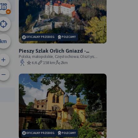
8.9 km
OFICJALNY PRZEBIEG
POLECAMY
km
Pieszy Szlak Orlich Gniazd -
oficjalny przebieg szlaku
Polska, małopolskie, Częstochowa; Olsztyn;
Mirów; Bobolice; Morsko; Ogrodzieniec; Pilica;
6/6
158 km
2km
Smoleń; By
rasy:
OFICJALNY PRZEBIEG
POLECAMY