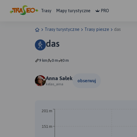
Trasy
Mapy turystyczne
PRO
Trasy turystyczne
Trasy piesze
das
das
9 km
0 m
0 m
Anna Sałek
obserwuj
kelas_aina
201 m
151 m