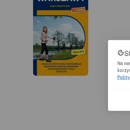
S
Na na
korzys
Polit