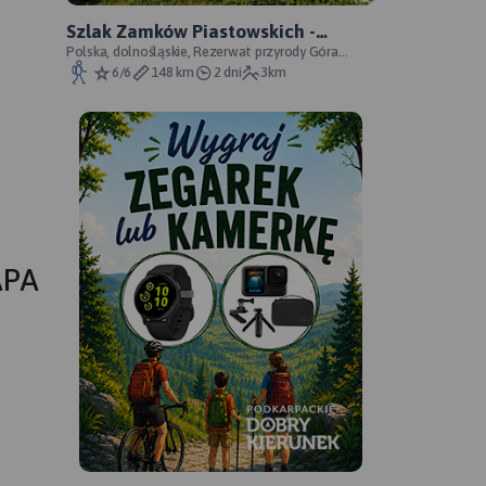
Szlak Zamków Piastowskich -
oficjalny przebieg
Polska, dolnośląskie, Rezerwat przyrody Góra
Choina, Zagórze Śląskie, powiat wałbrzyski
6/6
148 km
2 dni
3km
APA