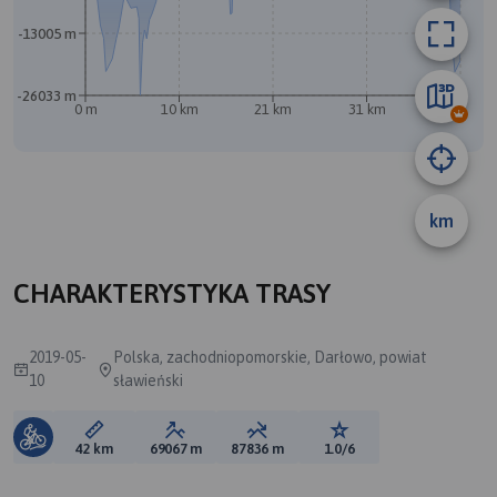
-13005 m
-26033 m
0 m
10 km
21 km
31 km
42 km
A
km
CHARAKTERYSTYKA TRASY
2019-05-
Polska, zachodniopomorskie, Darłowo, powiat
10
sławieński
Długość trasy:
Suma przewyższeń:
Suma spadków:
Ocena trasy:
42 km
69067 m
87836 m
1.0/6