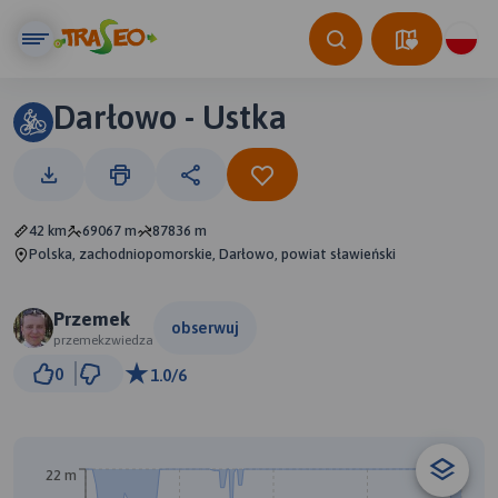
Darłowo - Ustka
42 km
69067 m
87836 m
Polska, zachodniopomorskie, Darłowo, powiat sławieński
Przemek
obserwuj
przemekzwiedza
5 km
0
1.0/6
© Traseo Map
© OpenMapTiles
© OpenStreetMap contributors
22 m
B