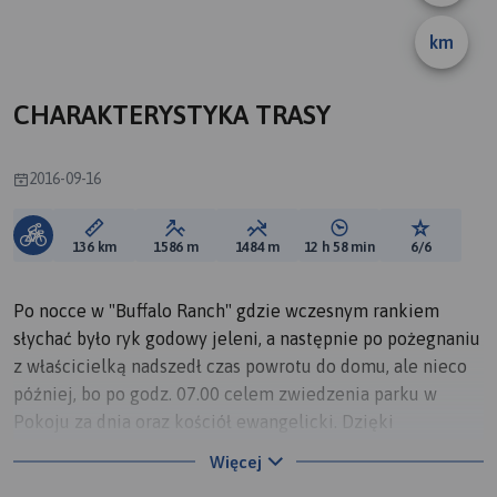
km
B
CHARAKTERYSTYKA TRASY
2016-09-16
Długość trasy:
Suma przewyższeń:
Suma spadków:
Średni czas potrzebny 
Ocena tras
136 km
1586 m
1484 m
12 h 58 min
6/6
Po nocce w "Buffalo Ranch" gdzie wczesnym rankiem
słychać było ryk godowy jeleni, a następnie po pożegnaniu
z właścicielką nadszedł czas powrotu do domu, ale nieco
później, bo po godz. 07.00 celem zwiedzenia parku w
Pokoju za dnia oraz kościół ewangelicki. Dzięki
uprzejmości księdza mogłem zwiedzić wnętrze kościoła
Więcej
Księżnej Zofii i zrobić zdjęcia, przed tym odwiedziłem