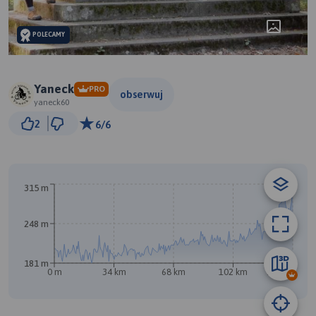
POLECAMY
Yaneck
PRO
obserwuj
yaneck60
30 km
2
6/6
© Traseo Map
© OpenMapTiles
© OpenStreetMap contributors
A
315 m
248 m
181 m
0 m
34 km
68 km
102 km
136 km