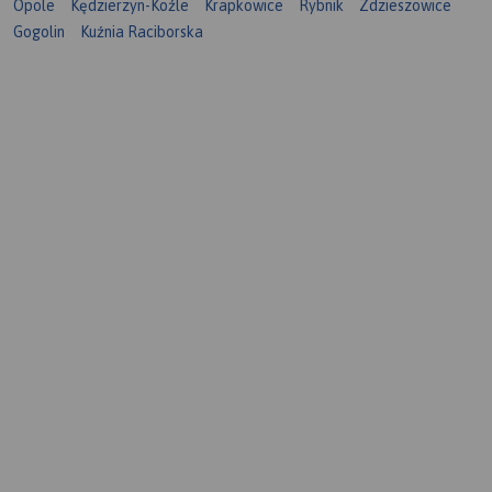
Opole
Kędzierzyn-Koźle
Krapkowice
Rybnik
Zdzieszowice
Gogolin
Kuźnia Raciborska