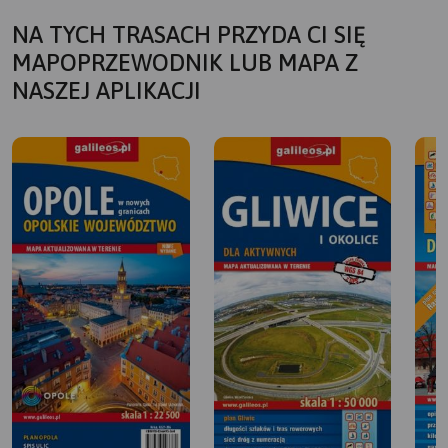
https://www.janham.cba.pl/index.php?
NA TYCH TRASACH PRZYDA CI SIĘ
option=com_content&view=article&id=69&Itemid=186
MAPOPRZEWODNIK LUB MAPA Z
NASZEJ APLIKACJI