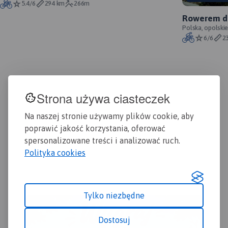
5.4/6
294 km
266m
(urzędy, szkoły, teatry, kina) i
Rac
Rowerem do
turystyczną (szlaki, zabytki).
Kuź
oficjalny p
Polska, opolskie
Rok wydania: 2020
Piet
6/6
2
Krz
Szc
mie
ram
prz
Strona używa ciasteczek
row
dyd
kil
Na naszej stronie używamy plików cookie, aby
poprawić jakość korzystania, oferować
spersonalizowane treści i analizować ruch.
Polityka cookies
Tylko niezbędne
Dostosuj