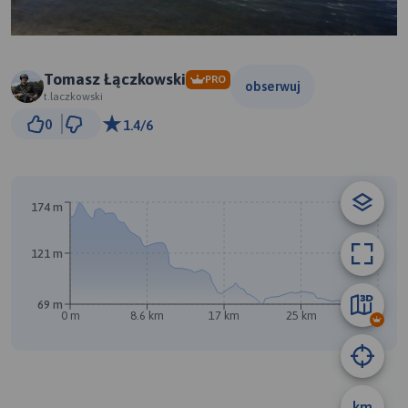
Tomasz Łączkowski
PRO
obserwuj
t.laczkowski
5 km
0
1.4/6
© Traseo Map
© OpenMapTiles
© OpenStreetMap contributors
174 m
B
121 m
69 m
0 m
8.6 km
17 km
25 km
34 km
A
km