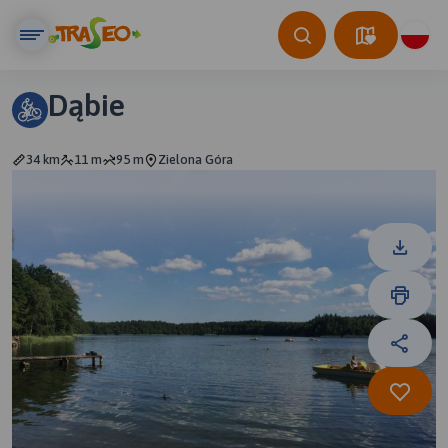
Dąbie
34 km
11 m
95 m
Zielona Góra