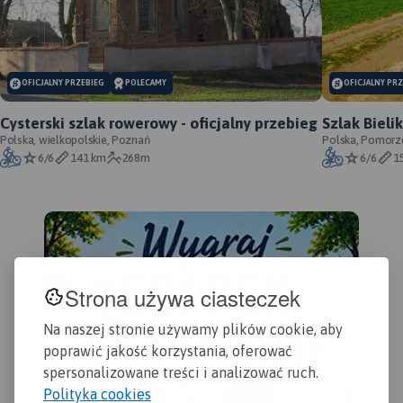
wyszczególnionymi
atrakcjami turystycznymi. Na
mapie umieszczono grafiki
atrakcji turystycznych.
OFICJALNY PRZEBIEG
POLECAMY
OFICJALNY PR
Cysterski szlak rowerowy - oficjalny przebieg
Szlak Bieli
Polska, wielkopolskie, Poznań
oficjalny
Polska, Pomorz
6/6
141 km
268m
6/6
1
Strona używa ciasteczek
Na naszej stronie używamy plików cookie, aby
poprawić jakość korzystania, oferować
spersonalizowane treści i analizować ruch.
Polityka cookies