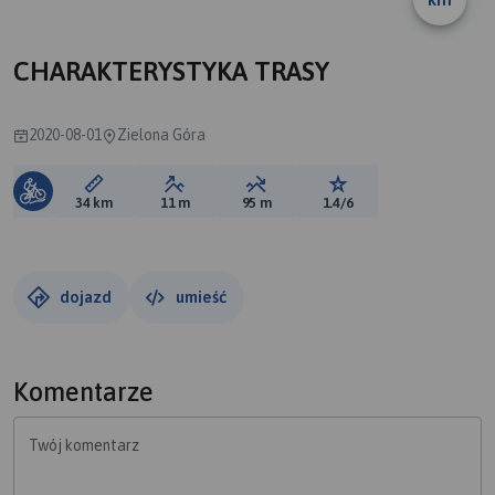
CHARAKTERYSTYKA TRASY
2020-08-01
Zielona Góra
Długość trasy:
Suma przewyższeń:
Suma spadków:
Ocena trasy:
34 km
11 m
95 m
1.4/6
dojazd
umieść
Komentarze
Twój komentarz