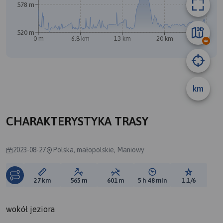
578 m
520 m
0 m
6.8 km
13 km
20 km
27 km
km
CHARAKTERYSTYKA TRASY
2023-08-27
Polska, małopolskie, Maniowy
Długość trasy:
Suma przewyższeń:
Suma spadków:
Średni czas potrzebny 
Ocena tras
27 km
565 m
601 m
5 h 48 min
1.1/6
wokół jeziora