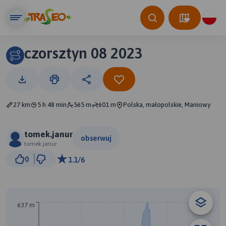
czorsztyn 08 2023
27 km
5 h 48 min
565 m
601 m
Polska, małopolskie, Maniowy
tomek.janur
obserwuj
tomek.janur
2 km
0
1.1/6
© Traseo Map
© OpenMapTiles
© OpenStreetMap contributors
B
637 m
A