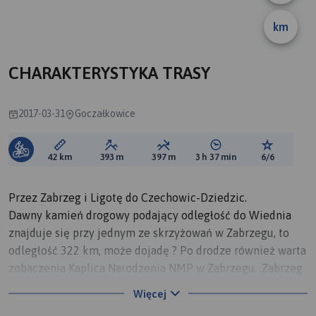
km
CHARAKTERYSTYKA TRASY
2017-03-31
Goczałkowice
Długość trasy:
Suma przewyższeń:
Suma spadków:
Średni czas potrzebny 
Ocena tras
42 km
393 m
397 m
3 h 37 min
6/6
Przez Zabrzeg i Ligotę do Czechowic-Dziedzic.
Dawny kamień drogowy podający odległość do Wiednia
znajduje się przy jednym ze skrzyżowań w Zabrzegu, to
odległość 322 km, może dojadę ? Po drodze również warta
zobaczenia Kaplica Narodzenia NMP w Zabrzegu. .Zabrzeg
początkowo należał do parafii w Goczałkowicach.
Więcej
Ligota i inne wsie Państwa Bielskiego przeszły wiele