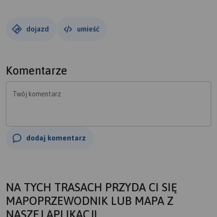
ciężkich chwil i momentów w swoich dziejach. Wojna
trzydziestoletnia (1618 - 1648) zniszczyła całe tereny
Księstwa.Jest sołectwem miejsko-wiejskiej Gminy
dojazd
umieść
Czechowice-Dziedzice.
Ziemie dzisiejszych Czechowic były terenami
przygranicznymi, bowiem płynąca tu rzeka Biała stanowiła
Komentarze
granicę państwową między ziemiami Korony św. Wacława,
a Królestwem Polskim (1456-1772), a po pierwszym
Twój komentarz
rozbiorze Polski stała się wewnętrzną granicą monarchii
Habsburgów, oddzielającą Galicję od Śląska Austriackiego.
Podobnie rzeka Wisła, w latach 1742-1918, była prusko -
austriacką granicą państwową. Po pierwszej wojnie
dodaj komentarz
światowej Czechowice (Żebracz stała się przysiółkami
Czechowic) i Dziedzice znalazły się w granicach
niepodległej Polski.
NA TYCH TRASACH PRZYDA CI SIĘ
MAPOPRZEWODNIK LUB MAPA Z
NASZEJ APLIKACJI