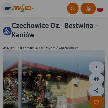
Czechowice Dz.- Bestwina -
Kaniów
42 km
3 h 37 min
393 m
397 m
Goczałkowice