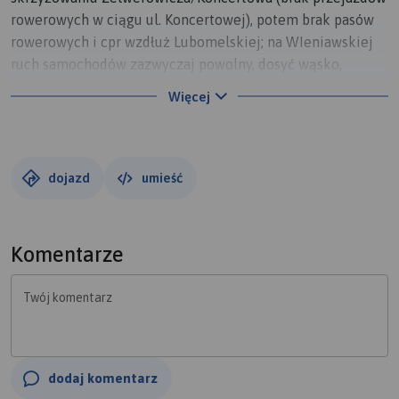
rowerowych w ciągu ul. Koncertowej), potem brak pasów
rowerowych i cpr wzdłuż Lubomelskiej; na WIeniawskiej
ruch samochodów zazwyczaj powolny, dosyć wąsko,
dominują auta osobowe, powstaje kontrapas i wydzielona
Więcej
sygnalizacja świetlna dla rowerów
dojazd
umieść
Komentarze
Twój komentarz
dodaj komentarz