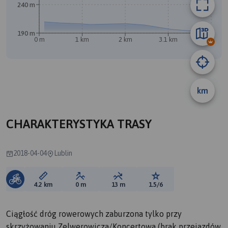
240 m
190 m
0 m
1 km
2 km
3.1 km
4.1 km
km
B
CHARAKTERYSTYKA TRASY
2018-04-04
Lublin
Długość trasy:
Suma przewyższeń:
Suma spadków:
Ocena trasy:
4.2 km
0 m
13 m
1.5/6
Ciągłość dróg rowerowych zaburzona tylko przy
skrzyżowaniu Zelwerowicza/Koncertowa (brak przejazdów