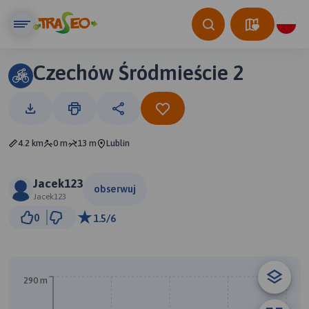
Czechów Śródmieście 2
4.2 km
0 m
13 m
Lublin
Jacek123
obserwuj
Jacek123
1 km
0
1.5/6
© Traseo Map
© OpenMapTiles
© OpenStreetMap contributors
A
290 m