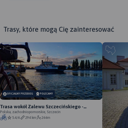
Trasy, które mogą Cię zainteresować
OFICJALNY PRZEBIEG
POLECAMY
Trasa wokół Zalewu Szczecińskiego -
oficjalny przebieg szlaku
Polska, zachodniopomorskie, Szczecin
5.4/6
294 km
266m