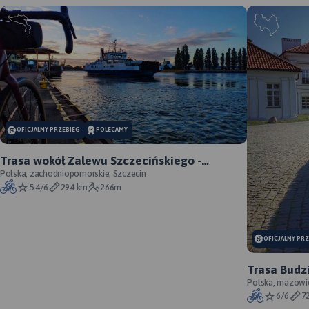
OFICJALNY PRZEBIEG
POLECAMY
Trasa wokół Zalewu Szczecińskiego -
oficjalny przebieg szlaku
Polska, zachodniopomorskie, Szczecin
5.4/6
294 km
266m
OFICJALNY PR
Trasa Budzi
szlaku
Polska, mazowie
6/6
7