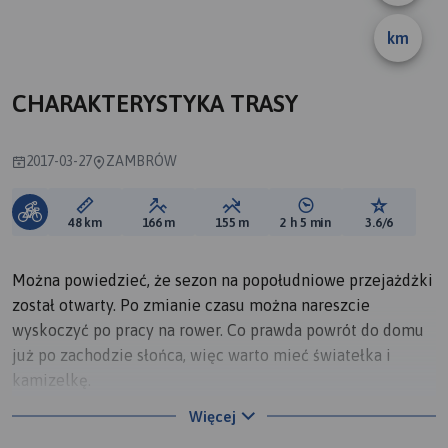
km
CHARAKTERYSTYKA TRASY
2017-03-27
ZAMBRÓW
Długość trasy:
Suma przewyższeń:
Suma spadków:
Średni czas potrzebny 
Ocena tras
48 km
166 m
155 m
2 h 5 min
3.6/6
Można powiedzieć, że sezon na popołudniowe przejażdżki
został otwarty. Po zmianie czasu można nareszcie
wyskoczyć po pracy na rower. Co prawda powrót do domu
już po zachodzie słońca, więc warto mieć światełka i
kamizelkę.
Więcej
Nadal nie widać bocianów....wychodzi na to, ze tylko ten