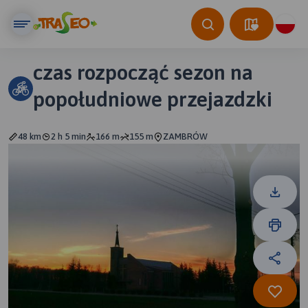
czas rozpocząć sezon na
popołudniowe przejazdzki
48 km
2 h 5 min
166 m
155 m
ZAMBRÓW