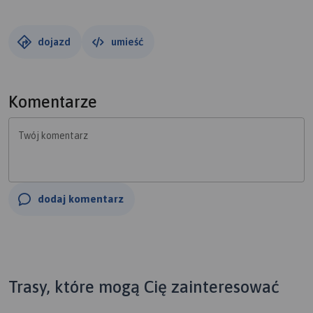
jeden, sobotni, wrócił na stare śmieci.
Zima niestety dała się we znaki drogom, więc szczególnie
dojazd
umieść
po zmierzchu trzeba uważać, żeby nie wpaść w jakąś
dziurę.
Komentarze
Twój komentarz
dodaj komentarz
Trasy, które mogą Cię zainteresować