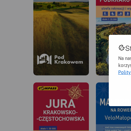
S
Na na
korzys
Polit