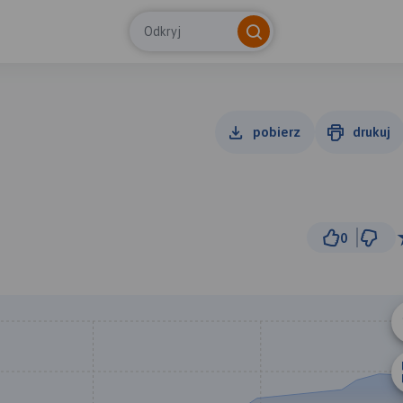
Odkryj
pobierz
drukuj
0
1
© Traseo Map
© OpenMapTiles
© OpenStreetMap cont
A