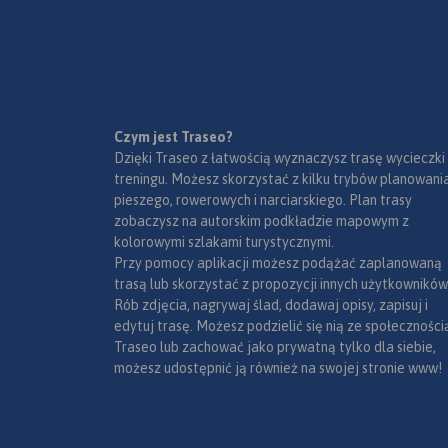
się ogromną liczbą
różnorodnych skał i ostańców,
oplecionych siecią dróg
wspinaczkowych. Jej
podziemny świat tworzą
tysiące jaskiń oraz grot.
Ukształtowanie terenu z
Czym jest Traseo?
Mapa Jury Krakowsko-
wąwozami, płaskowyżami i
Dzięki Traseo z łatwością wyznaczysz trasę wycieczki
Częstochowskiej łączy Kraków
łagodnymi wzgórzami,
treningu. Możesz skorzystać z kilku trybów planowania
z Częstochową a jej zasięg
bogactwo zabytków oraz
pieszego, rowerowych i narciarskiego. Plan trasy
wyznaczają: Mstów na
MAPA TURYSTYCZNA
zagospodarowanie korzystnie
zobaczysz na autorskim podkładzie mapowym z
APLIKACJI TRASEO
północy, Częstochowa i
wpływają na rozwój turystyki.
kolorowymi szlakami turystycznymi.
Trzebinia na zachodzie,
Niezmiernie istotna jest gęsta
Przy pomocy aplikacji możesz podążać zaplanowaną
Siewierz i Alwernia na południu
sieć szlaków turystycznych,
trasą lub skorzystać z propozycji innych użytkowników
Mapa przedstawia s
oraz Kraków na wschodzie.
które umożliwiają dogodne
Rób zdjęcia, nagrywaj ślad, dodawaj opisy, zapisuj i
zrealizowanych do te
Rok wydania 2024
dotarcie do wszystkich
edytuj trasę. Możesz podzielić się nią ze społeczności
2020) tras rowerowy
najciekawszych zakątków. Nie
Traseo lub zachować jako prywatną tylko dla siebie,
- z projektu VeloMa
brakuje tu licznych stadnin i
możesz udostępnić ją również na swojej stronie www!
- Szlak wokół Tatr (
ośrodków jeździeckich,
polska);
umożliwiających uprawianie
- inne szlaki rowero
turystyki konnej.
terenowe, szlak Orli