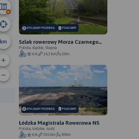
8 km
OFICJALNY PRZEBIEG
POLECAMY
km
Szlak rowerowy Morza Czarnego
Sosnowiec - oficjalny przebieg
Polska, śląskie, Słupna
6/6
14,3 km
20m
rasy:
OFICJALNY PRZEBIEG
POLECAMY
Łódzka Magistrala Rowerowa NS
Polska, łódzkie, Łódź
6/6
201 km
300m