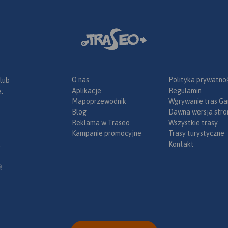
trasy w rejonie Złotego Potoku),
tworzących jakby umowne
odcinki. Przy czym podział ten
wynika wyłącznie z zasięgu
poszczególnych arkuszy, i nie
należy go kojarzyć z realnymi
etapami przejazdu. Żeby
O nas
Polityka prywatnoś
ułatwić czytanie mapy,
 lub
Aplikacje
Regulamin
poszczególne arkusze map
:
Mapoprzewodnik
Wgrywanie tras Ga
zostały tak poobracane, aby
 W
Blog
Dawna wersja stro
były ułożone przed
Reklama w Traseo
Wszystkie trasy
użytkownikiem zgodnie z
Kampanie promocyjne
Trasy turystyczne
kierunkiem jazdy. W związku z
Kontakt
tym północ, wyraźnie
.
ieć
oznaczona na mapach,
j pory (VII
wskazuje różne kierunki, a nie
ą
ch:
górę mapy, jak ma to miejsce
łopolska;
przy klasycznych mapach.
część
Opomiarowanie dystansu na
mapie odnajduje
we (lokalne
odzwierciedlenie w tekście i
ch Gniazd,