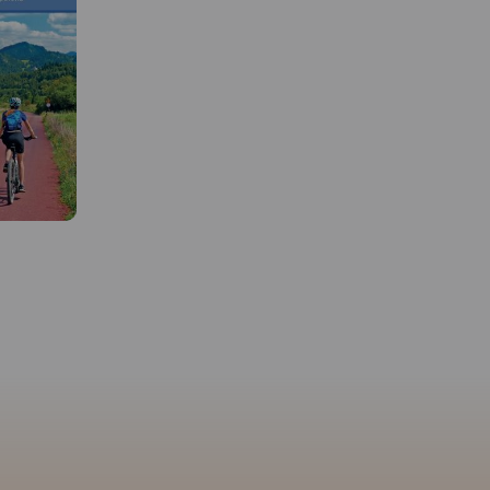
MAPA TURYSTYCZNA W
APLIKACJI TRASEO
 W
Mapa Krakowa i okolic
MAPA TURYSTYCZNA W
APLIKACJI TRASEO
przedstawia najważniej
tereny rekreacyjne tego 
akowskie
m.in. Puszczę Niepołom
kawsze
Szlak Orlich Gniazd to
Dolinki Podkrakowskie i
na północ
„rowerowy klasyk”. Jest jednym
Ojcowski Park Narodow
uje
z najbardziej rozpoznawalnych
Obszar mapy "Okolice
i doliny w
szlaków rowerowych w kraju,
Krakowa" zamknięty jes
Jury
cieszącym się ugruntowaną
Bochnię na wschodzie,
owskiej.
renomą i dużą popularnością
Wadowice na zachodzie
wskiego
zarówno wśród rowerzystów o
Sułoszową na północy 
Parku
sportowym zacięciu, jak i
Myślenice na południu.
inki
miłośników turystyki
wydania: 2022
nczyńskiego
rowerowej. Aktualny na rok