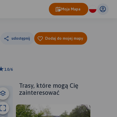
Moja Mapa
udostępnij
Dodaj do mojej mapy
1.0/6
 km
ributors
Trasy, które mogą Cię
zainteresować