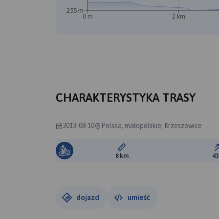
255 m
0 m
2 km
CHARAKTERYSTYKA TRASY
2013-08-10
Polska, małopolskie, Krzeszowice
Długość trasy:
8 km
4
dojazd
umieść