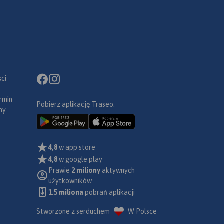
ci
rmin
Pobierz aplikację Traseo:
ny
4,8
w app store
4,8
w google play
Prawie
2 miliony
aktywnych
użytkowników
1.5 miliona
pobrań aplikacji
Stworzone z serduchem
W Polsce