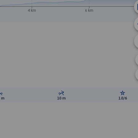
4 km
6 km
B
Suma przewyższeń:
Suma spadków:
Ocena t
3 m
10 m
1.0/6