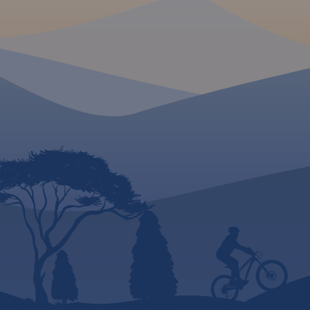
Parku Krajobrazowe
okolicach Krakowa i gdzie
warto się wybrać na weekend.
te obfitują w cieka
rzeźby krasowej, pi
krajobrazy i zabytki
to wpływa korzystni
turystyki. Szczególn
popularna jest tutaj
rowerowa, piesza o
wspinaczka. Zasięg
wyznaczają: Sułos
północy, Rudno na 
Mników na południu
na wschodzie.
Rok 
2024
MAPA TURYSTYCZNA W
APLIKACJI TRASEO
Jura Krakowsko-
Częstochowska to wyjątkowy i
niepowtarzalny region w
naszym kraju. Może poszczycić