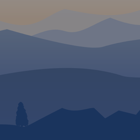
go. Tereny
2020 i szczegółowy przebieg
we formy
szlaku pokazano na mapach,
ękne
które poza pełną treścią
. Wszystko
turystyczną, uwzględniają
e na rozwój
istotne dla rowerzystów
ie
informacje dotyczące rodzaju
 turystyka
nawierzchni dróg, którymi
raz
przebiega szlak.
 mapy
Ukształtowanie terenu
zowa na
wymuszające podjazdy i
zachodzie,
zjazdy ilustrują profile trasy.
 i Kraków
Informacje o trasie uzupełniają
wydania:
zwięzłe opisy techniczne.
Prezentację szlaku wzbogacają
oczywiście treści krajoznawcze,
wplatane w opis szlaku
zgodnie z kierunkiem
poruszania się rowerzystów.
Całość trasy została
podzielona na 13 arkuszy map
(plus powiększenie fragmentu