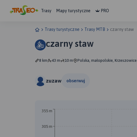
Trasy
Mapy turystyczne
PRO
Trasy turystyczne
Trasy MTB
czarny staw
czarny staw
8 km
43 m
10 m
Polska, małopolskie, Krzeszowice
zuzaw
obserwuj
355 m
305 m