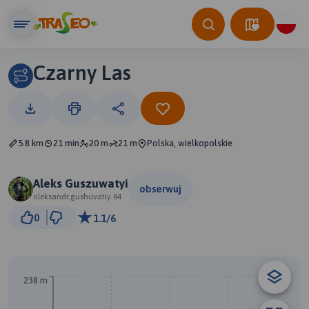
Czarny Las
5.8 km
21 min
20 m
21 m
Polska, wielkopolskie
Aleks Guszuwatyi
obserwuj
oleksandr.gushuvatiy.84
500 m
0
1.1/6
© Traseo Map
© OpenMapTiles
© OpenStreetMap contributors
A
B
238 m