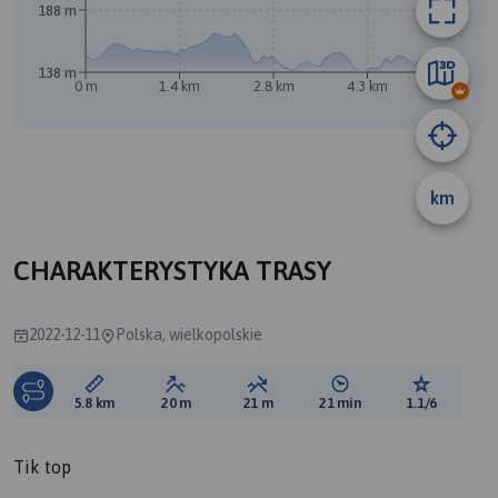
188 m
138 m
0 m
1.4 km
2.8 km
4.3 km
5.7 km
km
CHARAKTERYSTYKA TRASY
2022-12-11
Polska, wielkopolskie
Długość trasy:
Suma przewyższeń:
Suma spadków:
Średni czas potrzebny 
Ocena tras
5.8 km
20 m
21 m
21 min
1.1/6
Tik top