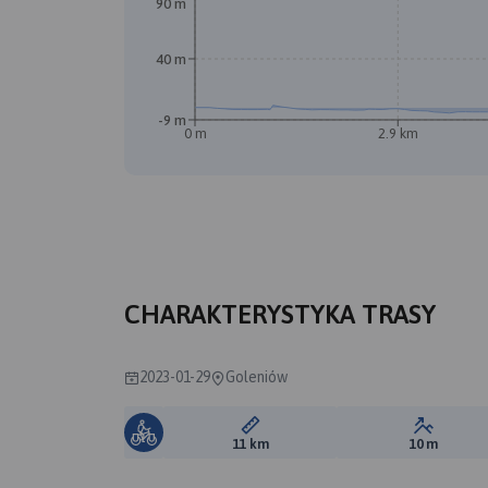
90 m
40 m
-9 m
0 m
2.9 km
B
CHARAKTERYSTYKA TRASY
2023-01-29
Goleniów
Długość trasy:
Suma prz
11 km
10 m