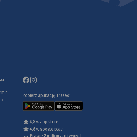
ci
rmin
Pobierz aplikację Traseo:
ny
4,8
w app store
4,8
w google play
Prawie
2 miliony
aktywnych