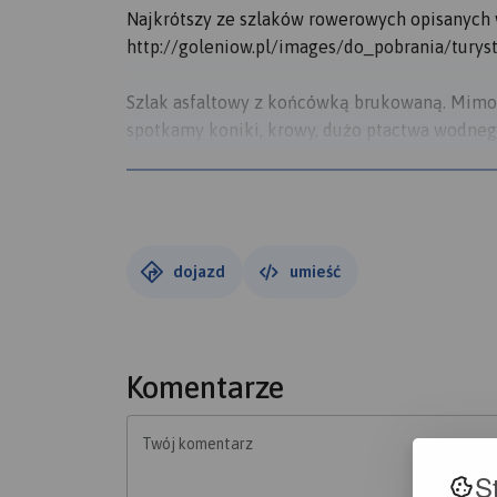
Najkrótszy ze szlaków rowerowych opisanych 
http://goleniow.pl/images/do_pobrania/turys
Szlak asfaltowy z końcówką brukowaną. Mimo, że
spotkamy koniki, krowy, dużo ptactwa wodneg
Jeziorem Dąbie, a Zalewem Szczecińskim.
Szlak zaczynia się w Modrzewiu, przy znaku "t
znalazłem. Po ok. 1 km napotkamy kapliczkę,
także skrzyżowanie z BlueVelo. Po drodze, pr
dojazd
umieść
spotkać koniki. W Bolesławicach hodowane są 
gdzie kiedyś był torf. Dziś to teren wędkarski.
Święta wita nas starym cmentarzem, przy któ
kiedyś były na północ od Świętej. Ze Świętej
Komentarze
ciekawe tereny. Jest tu rezerwat przyrody, poz
stawy nawigacyjne, czyli takie latarnie napro
Twój komentarz
znajdziemy ostatni znak szlaku i krótkim fr
S
nabrzeżu promowym. Szlak ma 12 km długości.