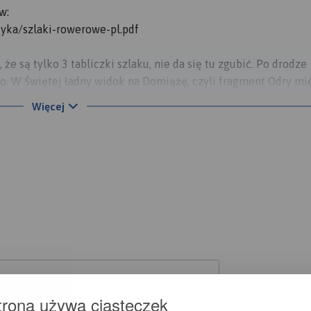
w:
tyka/szlaki-rowerowe-pl.pdf
 są tylko 3 tabliczki szlaku, nie da się tu zgubić. Po drodze
o. W Świętej ładny widok na Domiążę, czyli fragment Odry mi
Więcej
eren zabudowany". Jest to jedna z 3 tabliczek szlakowych jaki
 obok jest boisko i miejsce gdzie można zaparkować samochód
zed wsią Bolesławice po lewej (południowej) stronie drogi mo
są brązowe krowy. Przed Świętą po lewej stronie jest kilka s
 Jest tu też sporo łabędzi, kaczek, łysek, czapli i perkozów. Wie
rym jest też lapidarium upamiętniające mieszkańców wsi któr
 warto dojazdem pożarowym 50 pojechać na północ, na dość dzik
ostałości niemieckiej obrony przeciwlotniczej Szczecina i Poli
wadzające statki na prawidłowy tor. W Świętej na rozwidleniu
agmentem brukowanym dojedziemy nad Odrę, do pozostałości p
trona używa ciasteczek
 Wycieczka z Goleniowa w obie strony to ok. 32 km.