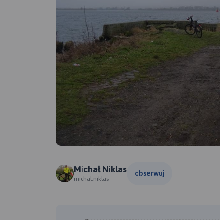
Michał Niklas
obserwuj
michal.niklas