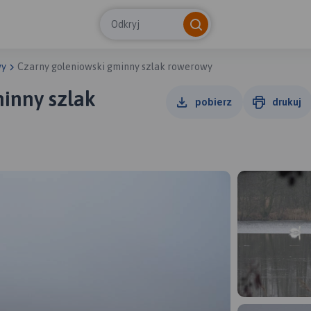
Odkryj
wy
Czarny goleniowski gminny szlak rowerowy
inny szlak
pobierz
drukuj