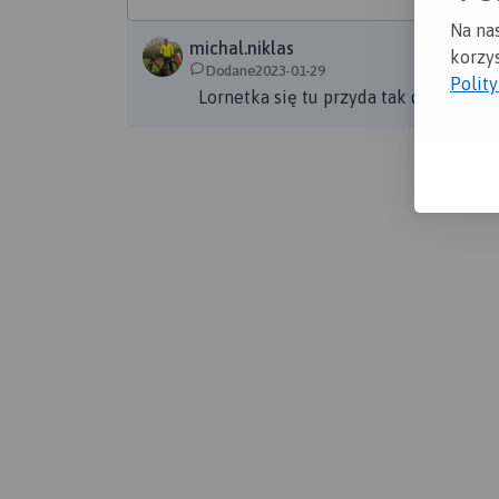
Na na
michal.niklas
korzys
Dodane2023-01-29
Polit
Lornetka się tu przyda tak do obserwa