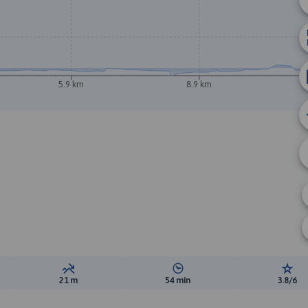
5.9 km
8.9 km
ewyższeń:
Suma spadków:
Średni czas potrzebny na pokon
Ocen
21 m
54 min
3.8/6