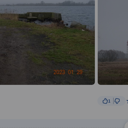
1
1 km
© Traseo Map
© OpenMapTiles
© OpenStreetMap cont