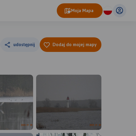
Moja Mapa
udostępnij
Dodaj do mojej mapy