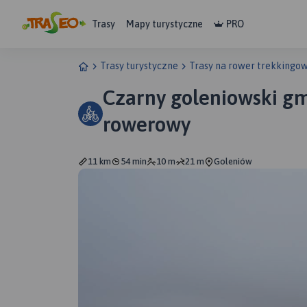
Trasy
Mapy turystyczne
PRO
Trasy turystyczne
Trasy na rower trekkingo
Czarny goleniowski gm
rowerowy
11 km
54 min
10 m
21 m
Goleniów