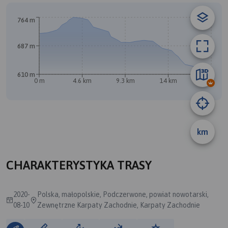
764 m
A
687 m
610 m
0 m
4.6 km
9.3 km
14 km
18 km
B
km
CHARAKTERYSTYKA TRASY
2020-
Polska, małopolskie, Podczerwone, powiat nowotarski,
08-10
Zewnętrzne Karpaty Zachodnie, Karpaty Zachodnie