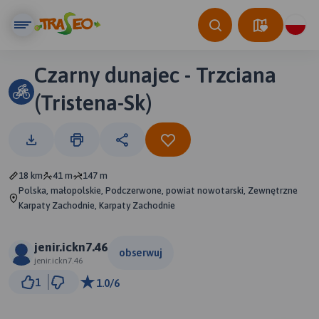
Czarny dunajec - Trzciana
(Tristena-Sk)
18 km
41 m
147 m
Polska, małopolskie, Podczerwone, powiat nowotarski, Zewnętrzne
Karpaty Zachodnie, Karpaty Zachodnie
jenir.ickn7.46
obserwuj
jenir.ickn7.46
3 km
1
1.0/6
© Traseo Map
© OpenMapTiles
© OpenStreetMap contributors