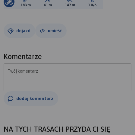
Długość trasy:
Suma przewyższeń:
Suma spadków:
Ocena trasy:
18 km
41 m
147 m
1.0/6
dojazd
umieść
Komentarze
Twój komentarz
dodaj komentarz
NA TYCH TRASACH PRZYDA CI SIĘ