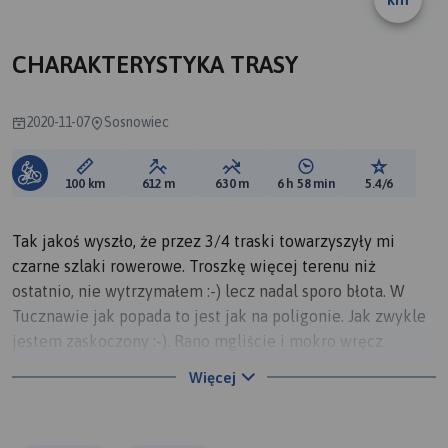
CHARAKTERYSTYKA TRASY
2020-11-07
Sosnowiec
Długość trasy:
Suma przewyższeń:
Suma spadków:
Średni czas potrzebny 
Ocena tras
100 km
612 m
630 m
6 h 58 min
5.4/6
Tak jakoś wyszło, że przez 3/4 traski towarzyszyły mi
czarne szlaki rowerowe. Troszkę więcej terenu niż
ostatnio, nie wytrzymałem :-) lecz nadal sporo błota. W
Tucznawie jak popada to jest jak na poligonie. Jak zwykle
jestem zaskoczony :-). Rano mgliście i mokro wręcz
odpychająca pogoda ale o 11:00 jest pierwszy promyk
Więcej
nadziei na poprawę pogody. Traska nie jest wymagająca,
dużo płaskiego terenu i sporo lasów więc można
przemieszczać się bez maseczki.