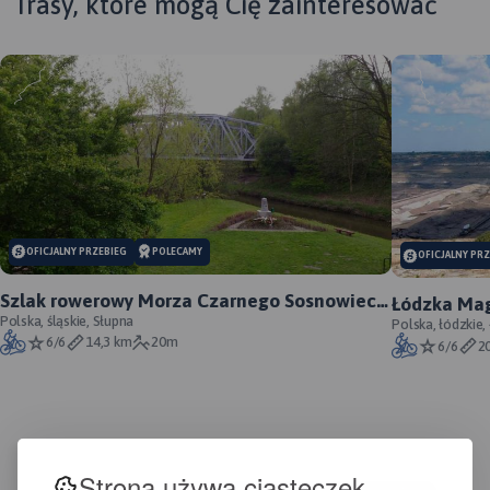
Trasy, które mogą Cię zainteresować
MAPA TURYSTYCZNA W
APLIKACJI TRASEO
OFICJALNY PRZEBIEG
POLECAMY
OFICJALNY PR
Szlak rowerowy Morza Czarnego Sosnowiec -
Łódzka Mag
oficjalny przebieg
Polska, śląskie, Słupna
Polska, łódzkie,
6/6
14,3 km
20m
6/6
2
Strona używa ciasteczek