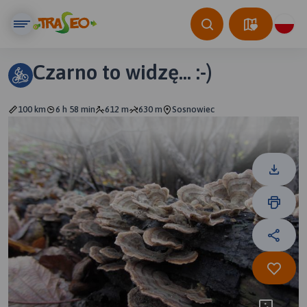
Czarno to widzę... :-)
100 km
6 h 58 min
612 m
630 m
Sosnowiec