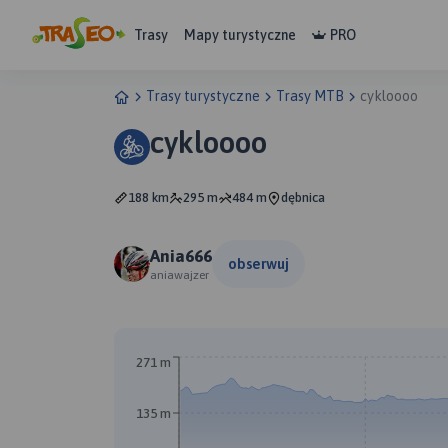
Trasy
Mapy turystyczne
PRO
Trasy turystyczne
Trasy MTB
cykloooo
cykloooo
188 km
295 m
484 m
dębnica
Ania666
obserwuj
aniawajzer
B
271 m
135 m