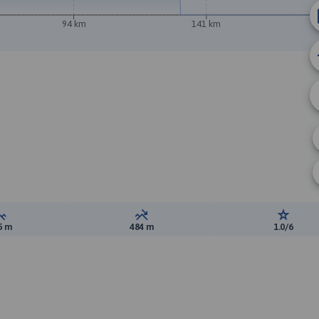
94 km
141 km
1
Suma przewyższeń:
Suma spadków:
Ocena t
5 m
484 m
1.0/6