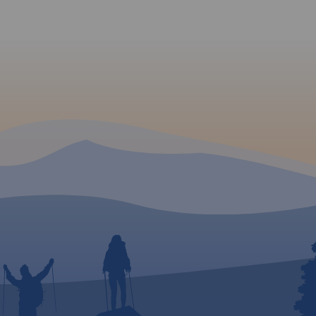
kiej
ompleks
hód od
ły i
zyce na
chodzie
wym
 z
nów
u
łucami
łym
o
a
kcyjny
eczek
żna