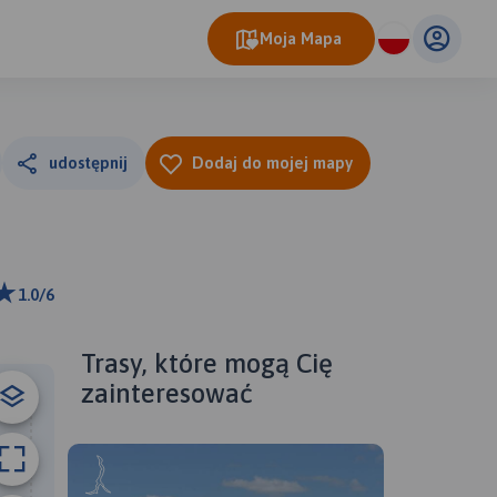
Moja Mapa
udostępnij
Dodaj do mojej mapy
1.0/6
0 km
ributors
Trasy, które mogą Cię
zainteresować