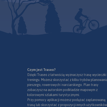
rzeźby krasowej, pi
krajobrazy i zabytki
to wpływa korzystni
turystyki. Szczególn
popularna jest tutaj
rowerowa, piesza o
wspinaczka. Zasięg
wyznaczają: Sułos
północy, Rudno na 
Mników na południu
na wschodzie.
Rok 
2024
Czym jest Traseo?
Dzięki Traseo z łatwością wyznaczysz trasę wycieczki
treningu. Możesz skorzystać z kilku trybów planowania
pieszego, rowerowych i narciarskiego. Plan trasy
zobaczysz na autorskim podkładzie mapowym z
kolorowymi szlakami turystycznymi.
Przy pomocy aplikacji możesz podążać zaplanowaną
trasą lub skorzystać z propozycji innych użytkowników