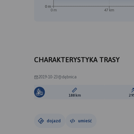
0 m
0 m
47 km
CHARAKTERYSTYKA TRASY
2019-10-23
dębnica
Długość trasy:
188 km
29
dojazd
umieść