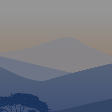
dziećmi. Dzięki temu łatwo
zaplanujesz, co zobaczyć w
okolicach Krakowa i gdzie
warto się wybrać na weekend.
MAPA TURYSTYCZNA W
APLIKACJI TRASEO
MAPA TURYSTYCZNA
APLIKACJI TRASEO
Najnowszy Plan Krakowa,
obejmuje cały Kraków w
granicach administracyjnych
Mapa Dolinki Podkr
wraz z obrzeżami oraz część
przedstawia najcie
Wieliczki, Skawiny, Zabierzowa.
tereny rekreacyjne 
Aktualny, uzupełniony plan
od Krakowa. Obejm
miasta Krakowa przedstawiono
malownicze wąwozy 
w skali 1:20 000.
południowej części 
Plan prezentuje aktualną sieć
Krakowsko-Częstoch
komunikacji publicznej oraz
Jest to obszar Ojco
spis wszystkich ulic. Na mapie
Parku Narodowego, 
zaznaczono sieć tras
Krajobrazowego Dol
rowerowych.
Rok wydania
Krakowskie oraz Te
2022
Parku Krajobrazowe
te obfitują w cieka