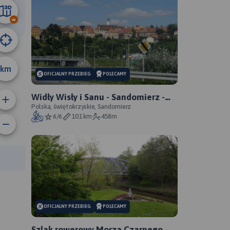
88 km
km
A
OFICJALNY PRZEBIEG
POLECAMY
Widły Wisły i Sanu - Sandomierz -
Zawichost - Annopol - oficjalny
Polska, świętokrzyskie, Sandomierz
6/6
101 km
458m
przebieg
rasy:
OFICJALNY PRZEBIEG
POLECAMY
Szlak rowerowy Morza Czarnego