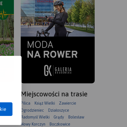
Miejscowości na trasie
Pilica
Książ Wielki
Zawiercie
kie
Ogrodzieniec
Działoszyce
Radomyśl Wielki
Grądy
Bolesław
Nowy Korczyn
Boczkowice