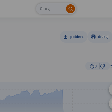
Odkryj
pobierz
drukuj
0
1
© Traseo Map
© OpenMapTiles
© OpenStreetMap cont