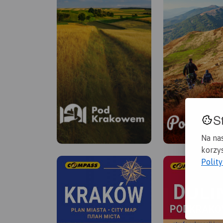
S
Na na
korzys
Polit