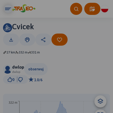
Cvicek
27 km
332 m
331 m
dwlop
obserwuj
dwlop
2 km
0
1.0/6
© Traseo Map
© OpenMapTiles
© OpenStreetMap contributors
322 m
B
A