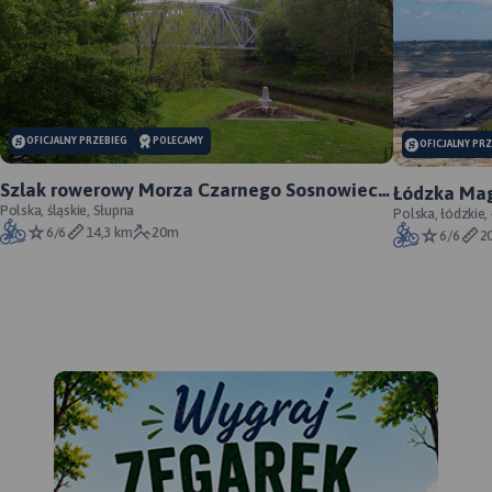
OFICJALNY PRZEBIEG
POLECAMY
OFICJALNY PR
Szlak rowerowy Morza Czarnego Sosnowiec -
Łódzka Mag
oficjalny przebieg
Polska, śląskie, Słupna
Polska, łódzkie,
6/6
14,3 km
20m
6/6
2