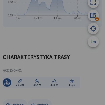
230 m
139 m
0 m
6.7 km
13 km
20 km
27 km
km
CHARAKTERYSTYKA TRASY
2015-07-01
Długość trasy:
Suma przewyższeń:
Suma spadków:
Ocena trasy:
27 km
332 m
331 m
1.0/6
dojazd
umieść