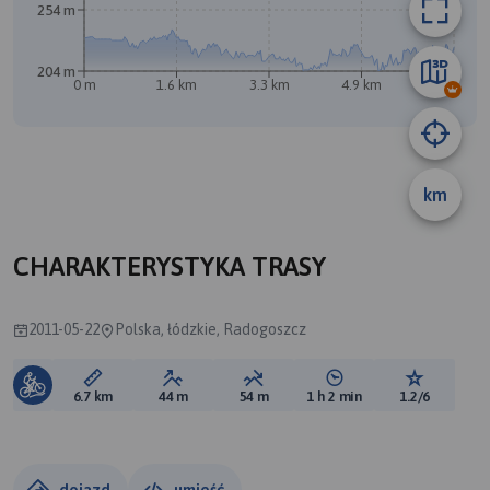
254 m
204 m
0 m
1.6 km
3.3 km
4.9 km
6.6 km
B
km
CHARAKTERYSTYKA TRASY
2011-05-22
Polska, łódzkie, Radogoszcz
Długość trasy:
Suma przewyższeń:
Suma spadków:
Średni czas potrzebny 
Ocena tras
6.7 km
44 m
54 m
1 h 2 min
1.2/6
dojazd
umieść