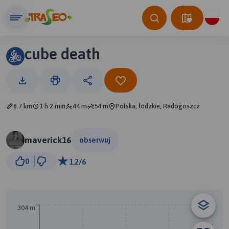
cube death
6.7 km
1 h 2 min
44 m
54 m
Polska, łódzkie, Radogoszcz
maverick16
obserwuj
1 km
0
1.2/6
© Traseo Map
© OpenMapTiles
© OpenStreetMap contributors
A
304 m