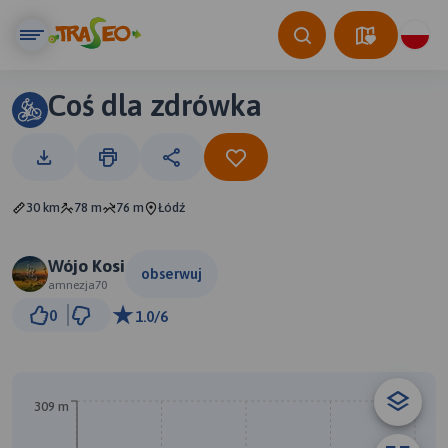
Coś dla zdrówka
30 km
78 m
76 m
Łódź
Wójo Kosi
obserwuj
amnezja70
3 km
0
1.0/6
© Traseo Map
© OpenMapTiles
© OpenStreetMap contributors
309 m