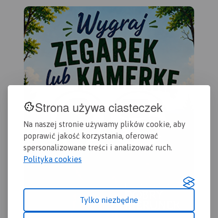
prz
Rok wydania: 2016/2017
tur
kor
zak
jed
map
uży
świ
dru
201
Strona używa ciasteczek
Na naszej stronie używamy plików cookie, aby
poprawić jakość korzystania, oferować
spersonalizowane treści i analizować ruch.
Polityka cookies
Tylko niezbędne