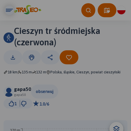
Cieszyn tr śródmiejska
(czerwona)
18 km
135 m
132 m
Polska, śląskie, Cieszyn, powiat cieszyński
gapa50
obserwuj
gapa50
500 m
1
1.0/6
© Traseo Map
© OpenMapTiles
© OpenStreetMap contributors
370 m