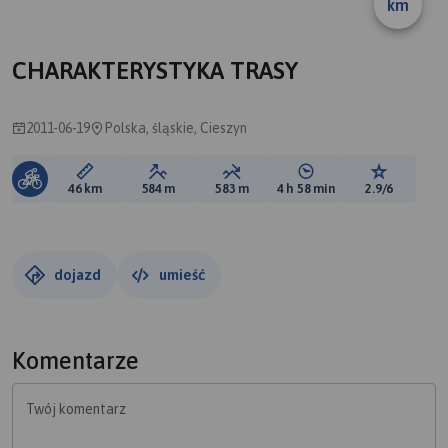
km
B
A
CHARAKTERYSTYKA TRASY
2011-06-19
Polska, śląskie, Cieszyn
Długość trasy:
Suma przewyższeń:
Suma spadków:
Średni czas potrzebny 
Ocena tras
46 km
584 m
583 m
4 h 58 min
2.9/6
dojazd
umieść
Komentarze
Twój komentarz