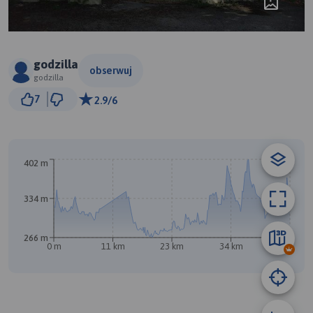
godzilla
obserwuj
godzilla
3 km
7
2.9/6
© Traseo Map
© OpenMapTiles
© OpenStreetMap contributors
402 m
334 m
266 m
0 m
11 km
23 km
34 km
46 km