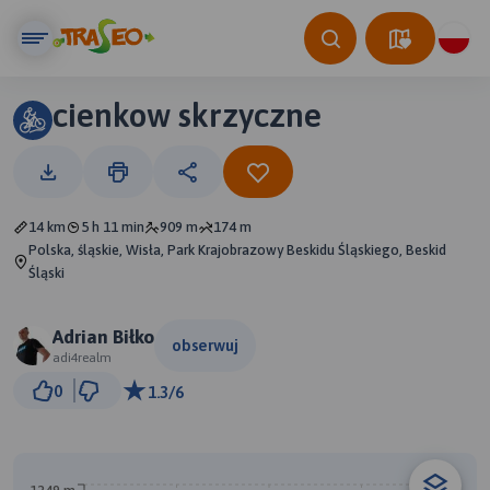
cienkow skrzyczne
14 km
5 h 11 min
909 m
174 m
Polska, śląskie, Wisła, Park Krajobrazowy Beskidu Śląskiego, Beskid
Śląski
Adrian Biłko
obserwuj
adi4realm
2 km
0
1.3/6
© Traseo Map
© OpenMapTiles
© OpenStreetMap contributors
B