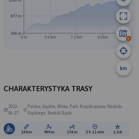
1249 m
877 m
506 m
0 m
3.6 km
7.2 km
10 km
14 km
km
A
CHARAKTERYSTYKA TRASY
2023-
Polska, śląskie, Wisła, Park Krajobrazowy Beskidu
06-27
Śląskiego, Beskid Śląski
Długość trasy:
Suma przewyższeń:
Suma spadków:
Średni czas potrzebny 
Ocena tras
14 km
909 m
174 m
5 h 11 min
1.3/6