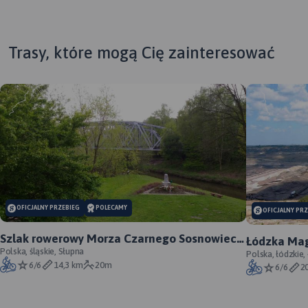
Trasy, które mogą Cię zainteresować
MAP
APL
OFICJALNY PRZEBIEG
POLECAMY
OFICJALNY PR
Map
Szlak rowerowy Morza Czarnego Sosnowiec -
Łódzka Mag
cie
oficjalny przebieg
Polska, śląskie, Słupna
Polska, łódzkie,
tur
6/6
14,3 km
20m
6/6
2
Bes
map
pół
MAPA TURYSTYCZNA W