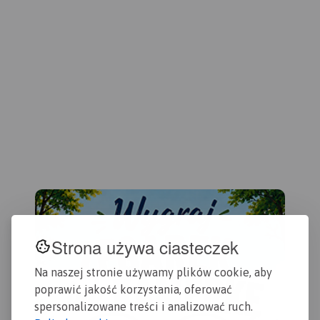
mapie zaznaczono
Wydanie 1, 2017
informacje przydatne
turyście i podano przebiegi
szlaków pieszych i
rowerowych. Wyróżniono
miejscowości godne
zwiedzania i miejsca
szczególnie interesujące
aktywnych.
Strona używa ciasteczek
Na naszej stronie używamy plików cookie, aby
poprawić jakość korzystania, oferować
spersonalizowane treści i analizować ruch.