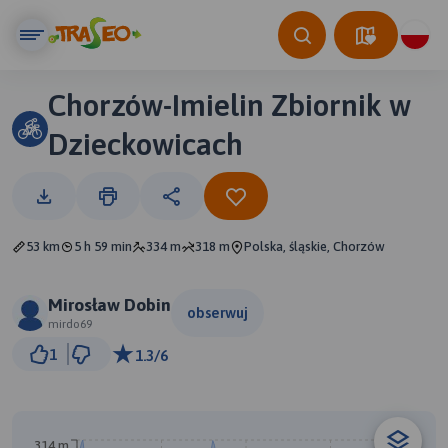
Chorzów-Imielin Zbiornik w
Dzieckowicach
53 km
5 h 59 min
334 m
318 m
Polska, śląskie, Chorzów
Mirosław Dobin
obserwuj
mirdo69
5 km
1
1.3/6
© Traseo Map
© OpenMapTiles
© OpenStreetMap contributors
A
314 m