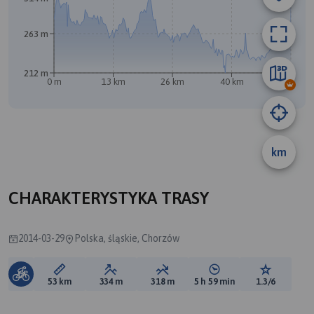
263 m
212 m
0 m
13 km
26 km
40 km
53 km
B
km
CHARAKTERYSTYKA TRASY
2014-03-29
Polska, śląskie, Chorzów
Długość trasy:
Suma przewyższeń:
Suma spadków:
Średni czas potrzebny 
Ocena tras
53 km
334 m
318 m
5 h 59 min
1.3/6