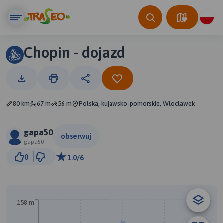
Chopin - dojazd
80 km
67 m
56 m
Polska, kujawsko-pomorskie, Włocławek
gapa50
obserwuj
gapa50
10 km
0
1.0/6
© Traseo Map
© OpenMapTiles
© OpenStreetMap contributors
B
A
158 m