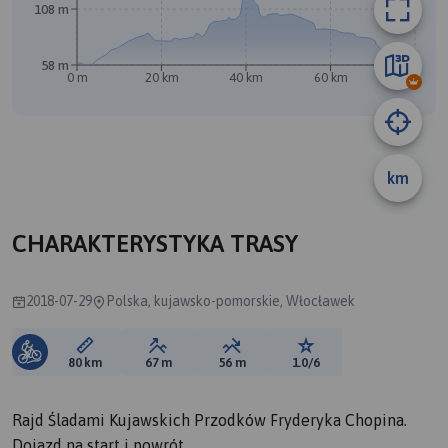
108 m
58 m
0 m
20 km
40 km
60 km
80 km
km
CHARAKTERYSTYKA TRASY
2018-07-29
Polska, kujawsko-pomorskie, Włocławek
Długość trasy:
Suma przewyższeń:
Suma spadków:
Ocena trasy:
80 km
67 m
56 m
1.0/6
Rajd Śladami Kujawskich Przodków Fryderyka Chopina.
Dojazd na start i powrót