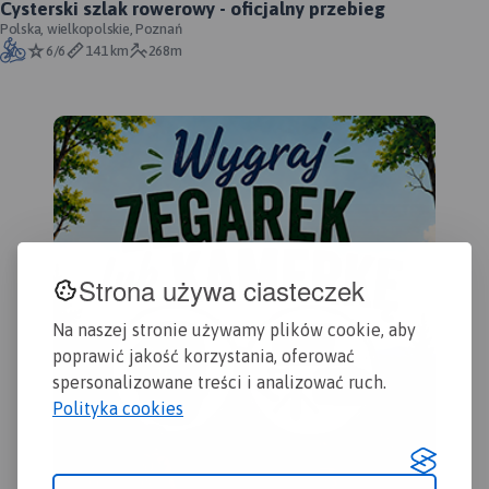
Cysterski szlak rowerowy - oficjalny przebieg
turystycznymi w postaci
Polska, wielkopolskie, Poznań
grafik. Mapa Kujawy to
6/6
141 km
268m
doskonała propozycja
szczególnie dla turystów,
którzy podróżują
samochodem.
Strona używa ciasteczek
Na naszej stronie używamy plików cookie, aby
poprawić jakość korzystania, oferować
spersonalizowane treści i analizować ruch.
Polityka cookies