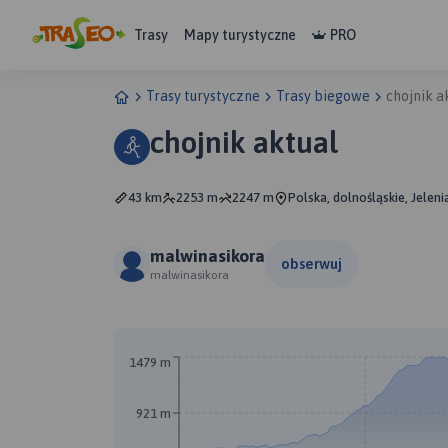
Trasy
Mapy turystyczne
PRO
Trasy turystyczne
Trasy biegowe
chojnik a
chojnik aktual
43 km
2253 m
2247 m
Polska, dolnośląskie, Jeleni
malwinasikora
obserwuj
malwinasikora
1479 m
921 m