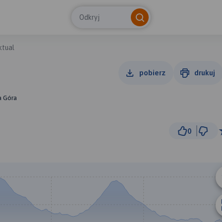
Odkryj
ktual
pobierz
drukuj
a Góra
0
2 km
© Traseo Map
© OpenMapTiles
© OpenStreetMap cont
B
A