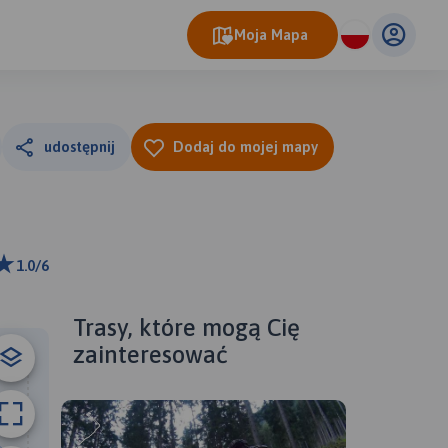
Moja Mapa
udostępnij
Dodaj do mojej mapy
1.0/6
ributors
Trasy, które mogą Cię
zainteresować