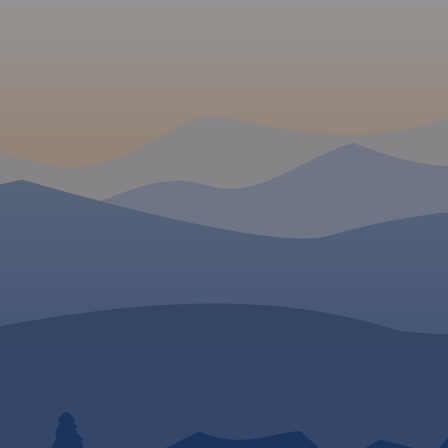
północy. Ważniejsze atr
e
turystyczen: piesze i rowerowe
turystyczne zostały
znawcze, a
wraz z czasami przejść.
Rok
wyszczególnionea, a
aktyczne.
wydania 2022
ukształtowanie terenu
g szlaków
pokazano przy pomocy
ych i
poziomic co 10 m.
Rok
 czasami
 W
wydania 2022
a 2020
Góry
a duży
skiej części
apy na
 czeski
 Gryfów
ie
iny Bobru.
ię także
akuszyce
k wydania