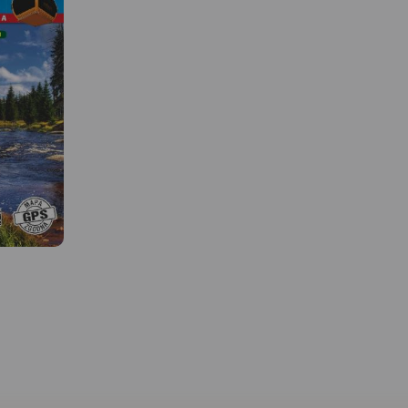
MAPA TURYSTYCZNA W
APLIKACJI TRASEO
 W
MAPA TURYSTYCZNA W
APLIKACJI TRASEO
Mapa Karkonosze przed
najwyższe pasmo górsk
Sudetów, znajdziemy na
Galileos w
Jedna z najdokładniejszych na
aktualny przebieg szla
mująca
rynku map Gór Izerskich.
turystycznych wraz z
szar
Zawiera najważniejsze grzbiety
orientaycjnym czasem
u
zarówno po polskiej, jak i
przejścia, szczyty i atra
, została
czeskiej stronie Gór Izerskich
turystyczne. Mapę Kark
i Jizerskych hor. Mapa została
zamykają czeskie Rokyt
Park
zaktualizowana w terenie i
nad Jizerou na zachodz
z
zawiea najważniejsze atrakcje
Velka Upa na południu,
rnych wśród
turystyczne i krajoznawcze.
na wschodzie i Jelenia 
 Na mapie
Oznaczono na niej szlaki