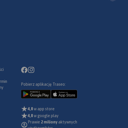
ci
rmin
Pobierz aplikację Traseo:
ny
4,8
w app store
4,8
w google play
Prawie
2 miliony
aktywnych