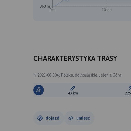
363 m
0 m
10 km
CHARAKTERYSTYKA TRASY
2023-08-30
Polska, dolnośląskie, Jelenia Góra
Długość trasy:
43 km
22
dojazd
umieść