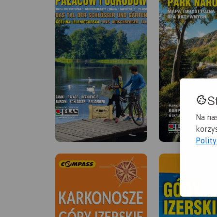
S
Na na
korzys
Polit