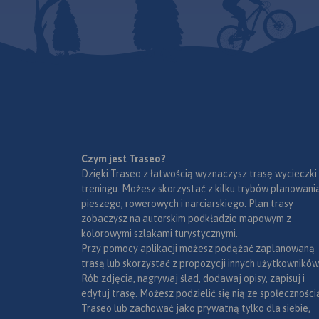
MAPA TURYSTYCZNA W
APLIKACJI TRASEO
Czym jest Traseo?
Mapa w świetnej skali 1:35 000.
Dzięki Traseo z łatwością wyznaczysz trasę wycieczki
Na mapie znajdują się
treningu. Możesz skorzystać z kilku trybów planowania
Karkonosze, Góry Izerskie,
pieszego, rowerowych i narciarskiego. Plan trasy
plany (centra miast)
zobaczysz na autorskim podkładzie mapowym z
Świeradowa-Zdroju, Karpacza,
kolorowymi szlakami turystycznymi.
Szklarskiej Poręby oraz czeskich
Przy pomocy aplikacji możesz podążać zaplanowaną
miejscowości: Harrachova i
trasą lub skorzystać z propozycji innych użytkowników
Szpindlerowego Młynu.
Rób zdjęcia, nagrywaj ślad, dodawaj opisy, zapisuj i
edytuj trasę. Możesz podzielić się nią ze społeczności
Karkonosze to najwyższe
Traseo lub zachować jako prywatną tylko dla siebie,
pasmo górskie Sudetów