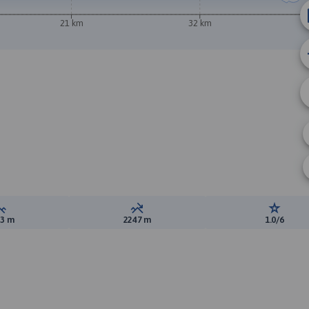
21 km
32 km
Suma przewyższeń:
Suma spadków:
Ocena t
53 m
2247 m
1.0/6