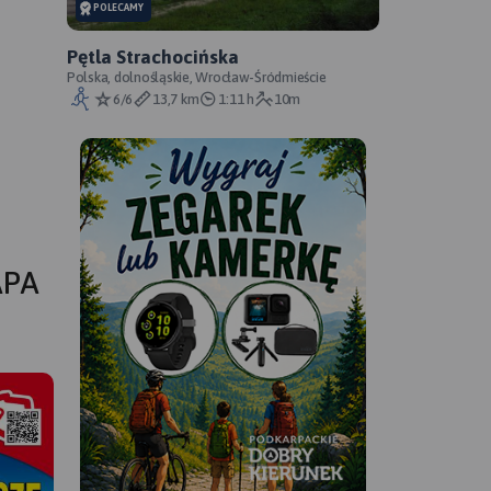
POLECAMY
Pętla Strachocińska
Polska, dolnośląskie, Wrocław-Śródmieście
6/6
13,7 km
1:11 h
10m
APA