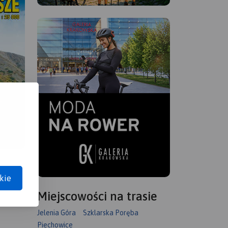
kie
Miejscowości na trasie
Jelenia Góra
Szklarska Poręba
Piechowice