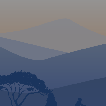
2019
zaznaczono atrakcj
turystyczne i krajo
także informacje pr
Oznaczono przebie
turystycznych: piesz
rowerowych wraz z
MAPA TURYSTYCZNA
przejść.
Rok wydani
APLIKACJI TRASEO
Mapa turystyczna "
Izerskie" przedstawi
obszar polskiej i cze
tych gór. Granicę m
zachodzie wyznacza
Liberec, na północy
Śląski, a na wschodz
fragment Parku
Krajobrazowego Dol
Na mapie znajdują s
Szklarska Poręba, J
oraz Harrachov.
Ro
2020