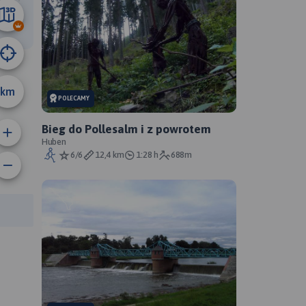
43 km
km
POLECAMY
Bieg do Pollesalm i z powrotem
Huben
6/6
12,4 km
1:28 h
688m
rasy: