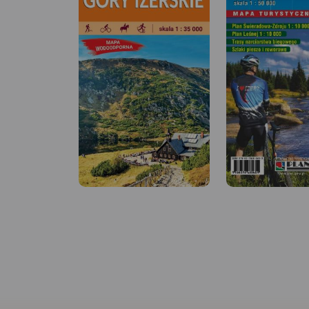
MAPA TURYSTYCZNA W
MAPA TURYSTYCZNA
APLIKACJI TRASEO
APLIKACJI TRASEO
Dolina Pałaców i Ogrodów to
Mapa wydawnictwa 
bardzo dokładna mapa
skali 1:33 000 obej
turystyczna obejmująca swym
swoim zasięgiem ob
zasięgiem obszar Kotliny
Karkonoskiego Park
Jeleniogórskiej oraz część
Narodowego i okolic
Rudaw Janowickich i Gór
zaktualizowana w
Kaczawskich. Na mapie
terenie. Karkonoski 
oznaczono czasy przejścia na
Narodowy to jeden 
poszczególnych szlakach
najbardziej popula
turystycznych.
Rok wydania
turystów regionów.