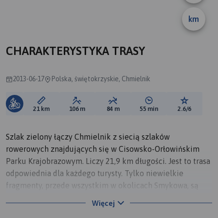
km
A
CHARAKTERYSTYKA TRASY
2013-06-17
Polska, świętokrzyskie, Chmielnik
Długość trasy:
Suma przewyższeń:
Suma spadków:
Średni czas potrzebny 
Ocena tras
21 km
106 m
84 m
55 min
2.6/6
Szlak zielony łączy Chmielnik z siecią szlaków
rowerowych znajdujących się w Cisowsko-Orłowińskim
Parku Krajobrazowym. Liczy 21,9 km długości. Jest to trasa
odpowiednia dla każdego turysty. Tylko niewielkie
fragmenty, przede wszystkim w okolicach Smykowa, są
piaszczyste. W połączeniu ze szlakiem żółtym KD-08y
Więcej
trasa tworzy pętlę.