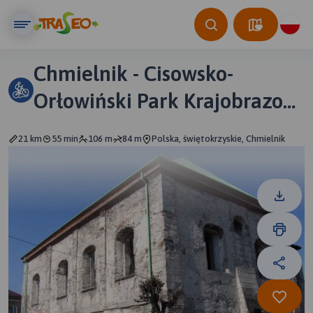
Chmielnik - Cisowsko-
Orłowiński Park Krajobrazow
(szlak zielony)
21 km
55 min
106 m
84 m
Polska, świętokrzyskie, Chmielnik