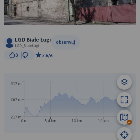
LGD Białe Ługi
obserwuj
LGD_BiałeŁugi
3 km
0
2.6/6
© Traseo Map
© OpenMapTiles
© OpenStreetMap contributors
B
317 m
267 m
217 m
0 m
5.4 km
10 km
16 km
21 km