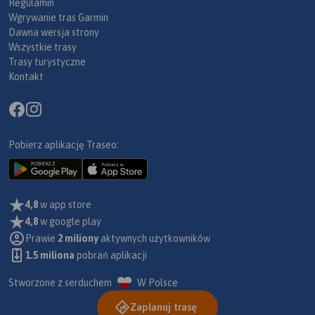
Regulamin
Wgrywanie tras Garmin
Dawna wersja strony
Wszystkie trasy
Trasy turystyczne
Kontakt
Pobierz aplikację Traseo:
4,8
w app store
4,8
w google play
Prawie
2 miliony
aktywnych użytkowników
1.5 miliona
pobrań aplikacji
Stworzone z serduchem
W Polsce
Zaplanuj trasę