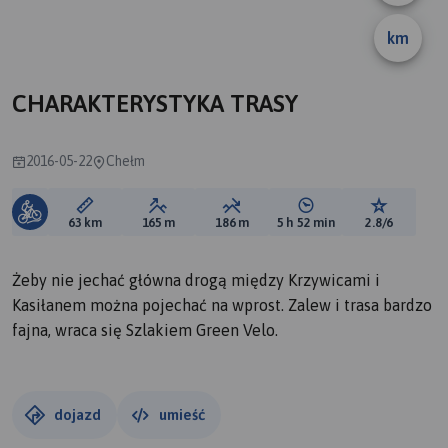
km
CHARAKTERYSTYKA TRASY
2016-05-22
Chełm
Długość trasy:
Suma przewyższeń:
Suma spadków:
Średni czas potrzebny 
Ocena tras
63 km
165 m
186 m
5 h 52 min
2.8/6
Żeby nie jechać główna drogą między Krzywicami i
Kasiłanem można pojechać na wprost. Zalew i trasa bardzo
fajna, wraca się Szlakiem Green Velo.
dojazd
umieść