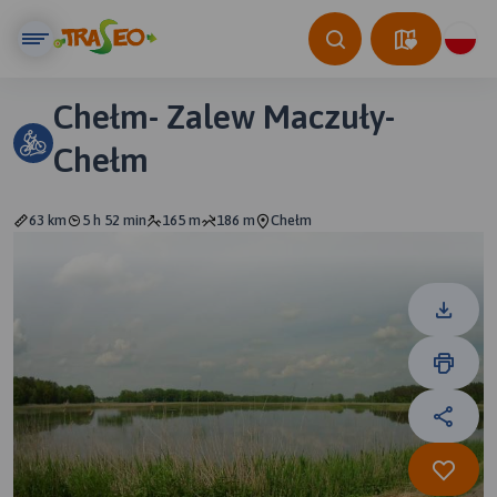
Chełm- Zalew Maczuły-
Chełm
63 km
5 h 52 min
165 m
186 m
Chełm