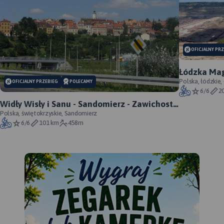
OFICJALNY PR
Łódzka Mag
Polska, łódzkie,
OFICJALNY PRZEBIEG
POLECAMY
6/6
2
Widły Wisły i Sanu - Sandomierz - Zawichost -
Annopol - oficjalny przebieg
Polska, świętokrzyskie, Sandomierz
6/6
101 km
458m