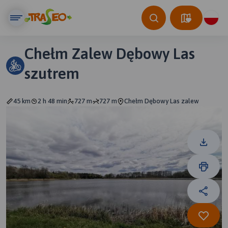
Chełm Zalew Dębowy Las
szutrem
45 km
2 h 48 min
727 m
727 m
Chełm Dębowy Las zalew