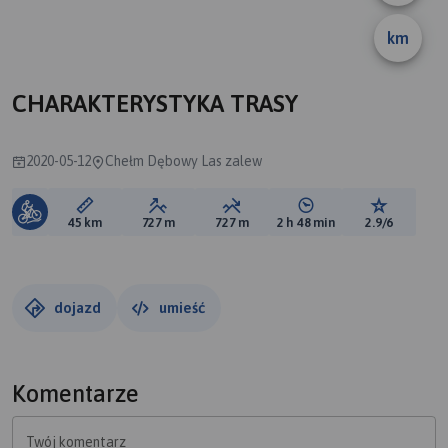
km
CHARAKTERYSTYKA TRASY
2020-05-12
Chełm Dębowy Las zalew
Długość trasy:
Suma przewyższeń:
Suma spadków:
Średni czas potrzebny 
Ocena tras
45 km
727 m
727 m
2 h 48 min
2.9/6
dojazd
umieść
Komentarze
Twój komentarz