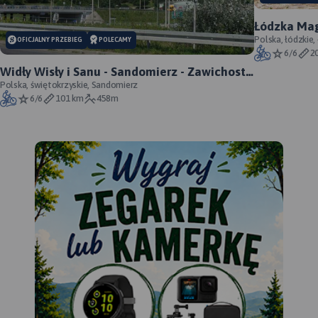
Łódzka Mag
Polska, łódzkie,
OFICJALNY PRZEBIEG
POLECAMY
6/6
2
Widły Wisły i Sanu - Sandomierz - Zawichost -
Annopol - oficjalny przebieg
Polska, świętokrzyskie, Sandomierz
6/6
101 km
458m