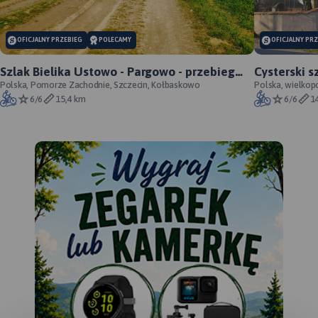
OFICJALNY PRZEBIEG
POLECAMY
OFICJALNY PR
Szlak Bielika Ustowo - Pargowo - przebieg
Cysterski s
oficjalny
Polska, Pomorze Zachodnie, Szczecin, Kołbaskowo
Polska, wielkop
6/6
15,4 km
6/6
1