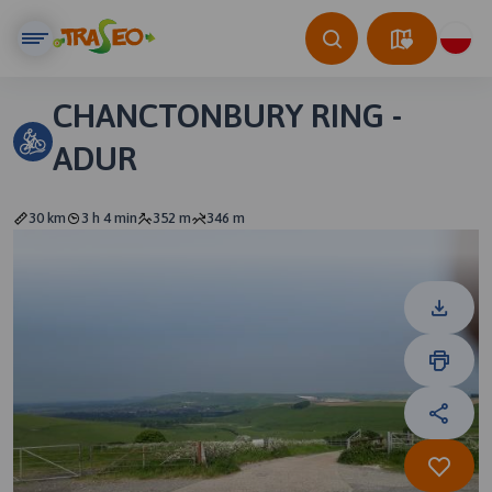
CHANCTONBURY RING -
ADUR
30 km
3 h 4 min
352 m
346 m