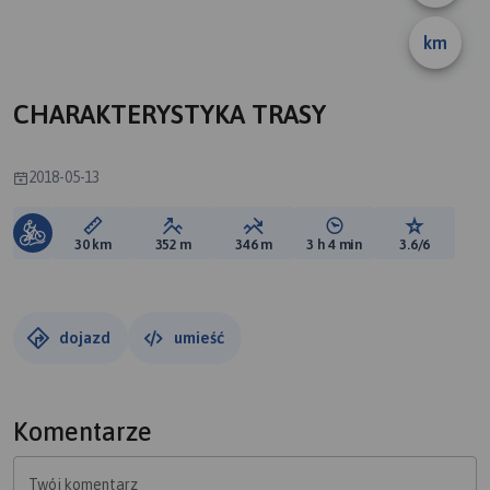
A
km
B
CHARAKTERYSTYKA TRASY
2018-05-13
Długość trasy:
Suma przewyższeń:
Suma spadków:
Średni czas potrzebny 
Ocena tras
30 km
352 m
346 m
3 h 4 min
3.6/6
dojazd
umieść
Komentarze
Twój komentarz