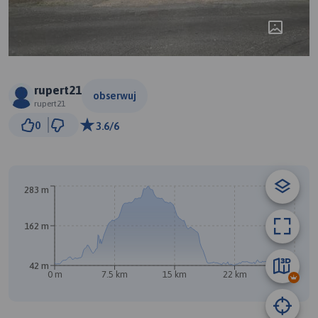
rupert21
obserwuj
rupert21
3 km
0
3.6/6
© Traseo Map
© OpenMapTiles
© OpenStreetMap contributors
283 m
162 m
42 m
0 m
7.5 km
15 km
22 km
30 km