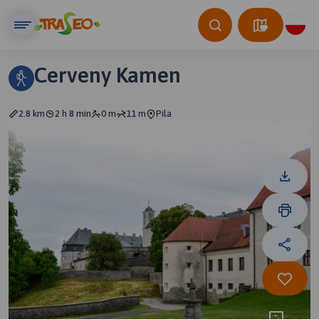
Cerveny Kamen
2.8 km
2 h 8 min
0 m
11 m
Pila