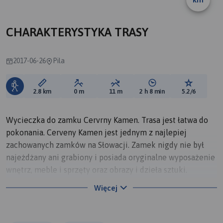
CHARAKTERYSTYKA TRASY
2017-06-26
Pila
Długość trasy:
Suma przewyższeń:
Suma spadków:
Średni czas potrzebny 
Ocena tras
2.8 km
0 m
11 m
2 h 8 min
5.2/6
Wycieczka do zamku Cervrny Kamen. Trasa jest łatwa do
pokonania. Cerveny Kamen jest jednym z najlepiej
zachowanych zamków na Słowacji. Zamek nigdy nie był
najeżdżany ani grabiony i posiada oryginalne wyposażenie
wnętrz, meble i sprzęty oraz obrazy i dzieła sztuki.
Ciekawostką są piwnice, gdyż powstały w niecodzienny
Więcej
sposób. Nie wykopano ich, ani nie wykuto w skale, lecz po
prostu zbudowano na niewielkich fundamentach na
wierzchołku pagórka. Polecam to miejsce.