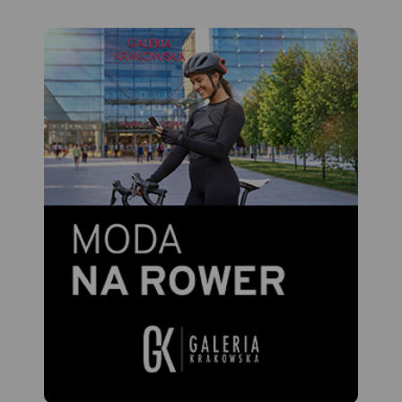
górze Bradlo, na której stoi
- informacje praktyczne dla
monumentalny grobowiec
podróżujących samochodem
gen. Štefánika projektu
po Słowacji i Czechach
Dušana Jurkoviča,
(m.in.: wybrane przepisy
zbudowany w latach 1927-
drogowe, wymagane
1928. Północne stoki obfitują
dokumenty, obowiązkowe
w średniowieczne zamki i ich
wyposażenie samochodu,
ruiny. Małe Karpaty leżą
rodzaje winiet).
ponadto na granicy regionu
Mapę offline można zakupić
etnograficznego Záhorie,
w aplikacji Traseo na
charakteryzującego się
urządzenia mobilne.
Rok
rozwiniętą kulturą i sztuką
wydania 2020
ludową.