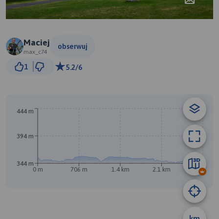
Maciej
obserwuj
max_c74
100 m
1
5.2/6
© Traseo Map
© OpenMapTiles
© OpenStreetMap contributors
B
A
444 m
394 m
344 m
0 m
706 m
1.4 km
2.1 km
2.8 km
km