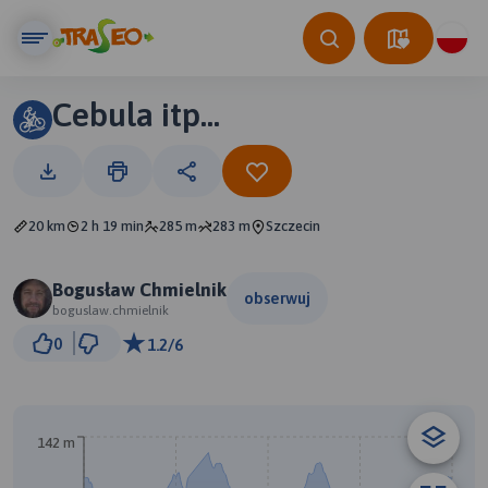
Cebula itp...
20 km
2 h 19 min
285 m
283 m
Szczecin
Bogusław Chmielnik
obserwuj
boguslaw.chmielnik
1 km
0
1.2/6
© Traseo Map
© OpenMapTiles
© OpenStreetMap contributors
142 m