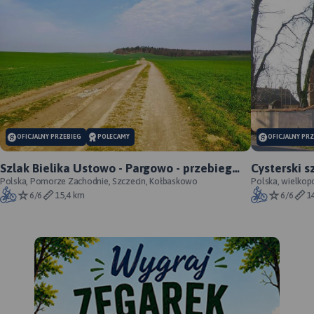
OFICJALNY PRZEBIEG
POLECAMY
OFICJALNY PR
Szlak Bielika Ustowo - Pargowo - przebieg
Cysterski s
oficjalny
Polska, Pomorze Zachodnie, Szczecin, Kołbaskowo
Polska, wielkop
6/6
15,4 km
6/6
1