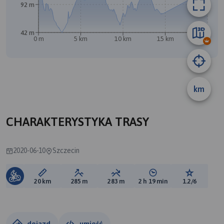
92 m
42 m
0 m
5 km
10 km
15 km
20 km
A
km
B
CHARAKTERYSTYKA TRASY
2020-06-10
Szczecin
Długość trasy:
Suma przewyższeń:
Suma spadków:
Średni czas potrzebny 
Ocena tras
20 km
285 m
283 m
2 h 19 min
1.2/6
dojazd
umieść