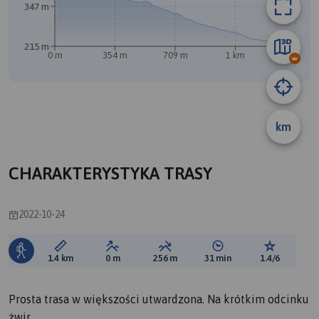
347 m
215 m
0 m
354 m
709 m
1 km
1.4 km
km
B
CHARAKTERYSTYKA TRASY
2022-10-24
Długość trasy:
Suma przewyższeń:
Suma spadków:
Średni czas potrzebny 
Ocena tras
1.4 km
0 m
256 m
31 min
1.4/6
Prosta trasa w większości utwardzona. Na krótkim odcinku
żwir