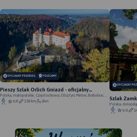
OFICJALNY PRZEBIEG
POLECAMY
OFICJALNY PR
Pieszy Szlak Orlich Gniazd - oficjalny
przebieg szlaku
Polska, małopolskie, Częstochowa; Olsztyn; Mirów; Bobolice;
Szlak Zamk
Morsko; Ogrodzieniec; Pilica; Smoleń; By
6/6
158 km
2km
przebieg
Polska, dolnośl
Śląskie, powiat 
6/6
1