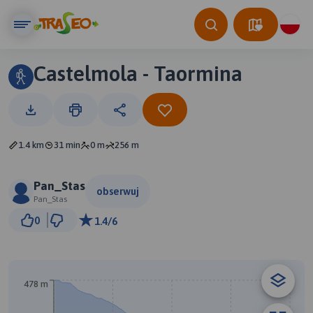
Castelmola - Taormina
1.4 km
31 min
0 m
256 m
Pan_Stas
obserwuj
Pan_Stas
200 m
0
1.4/6
© Traseo Map
© OpenMapTiles
© OpenStreetMap contributors
A
478 m