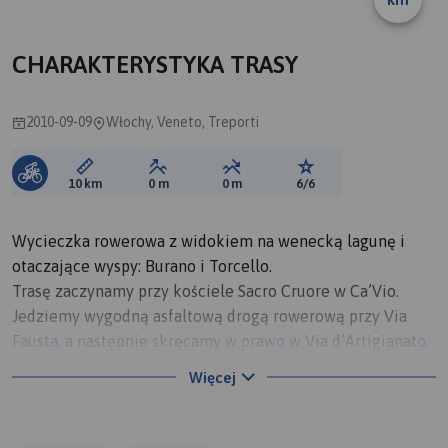
CHARAKTERYSTYKA TRASY
2010-09-09
Włochy, Veneto, Treporti
Długość trasy:
Suma przewyższeń:
Suma spadków:
Ocena trasy:
10 km
0 m
0 m
6/6
Wycieczka rowerowa z widokiem na wenecką lagunę i
otaczające wyspy: Burano i Torcello.
Trasę zaczynamy przy kościele Sacro Cruore w Ca’Vio.
Jedziemy wygodną asfaltową drogą rowerową przy Via
Fausta, a następnie skręcamy w prawo w Via d’Artigianato,
by dotrzeć do kanału Pordelio. Dalej wzdłuż kanału,
Więcej
możemy podziwiać różne rodzaje łódek, kutrów czy
motorówek. Na rondzie kierujemy się do Treporti, gdzie
możemy zatrzymać się przy kościele. Na tym etapie trasy