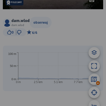
POLECAMY
dam.wlod
obserwuj
dam.wlod
1 km
0
6/6
© Traseo Map
© OpenMapTiles
© OpenStreetMap contributors
B
100 m
50 m
0 m
0 m
2.5 km
5.1 km
7.7 km
10 km
A
km