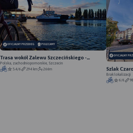
OFICJALNY PRZEBIEG
POLECAMY
OFICJALNY PR
Trasa wokół Zalewu Szczecińskiego -
oficjalny przebieg szlaku
Polska, zachodniopomorskie, Szczecin
Szlak Czaro
5.4/6
294 km
266m
Brak lokalizacji
6/6
9