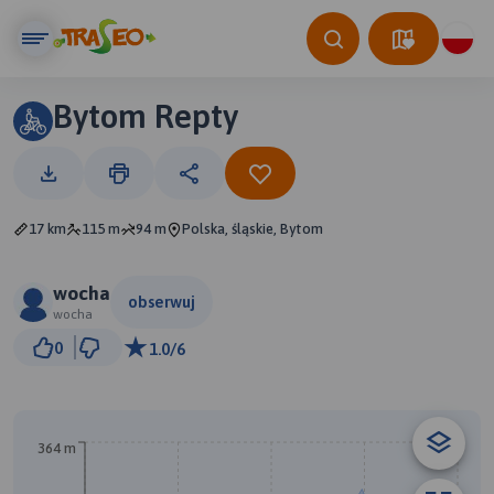
Bytom Repty
17 km
115 m
94 m
Polska, śląskie, Bytom
wocha
obserwuj
wocha
3 km
0
1.0/6
© Traseo Map
© OpenMapTiles
© OpenStreetMap contributors
B
364 m