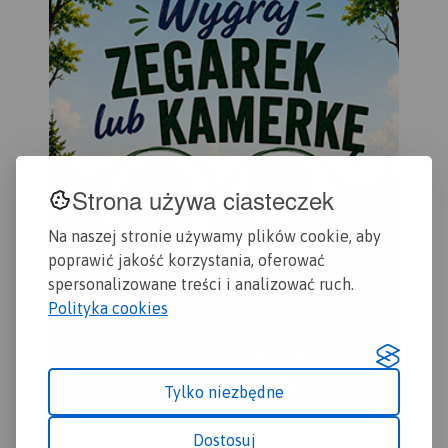
za
gra
Mie
wyb
par
por
par
wię
ob
Strona używa ciasteczek
UN
ję
Na naszej stronie używamy plików cookie, aby
an
sło
poprawić jakość korzystania, oferować
Map
spersonalizowane treści i analizować ruch.
- s
Polityka cookies
Sło
- 
au
eks
Tylko niezbędne
- pl
- s
Dostosuj
- i