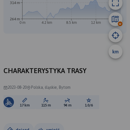
314 m
264 m
0 m
4.2 km
8.5 km
12 km
17 km
km
A
CHARAKTERYSTYKA TRASY
2023-08-20
Polska, śląskie, Bytom
Długość trasy:
Suma przewyższeń:
Suma spadków:
Ocena trasy:
17 km
115 m
94 m
1.0/6
dojazd
umieść